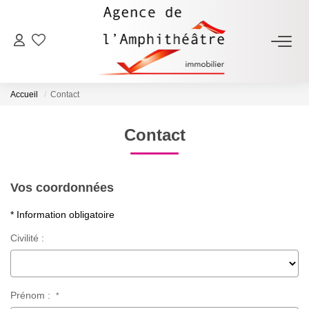
ACHETER
Accueil
Contact
LOUER
Contact
ESTIMER
Vos coordonnées
FAIRE GÉRER
* Information obligatoire
NOTRE AGENCE
Civilité :
Qui Sommes-Nous
Notre Équipe
Prénom :
*