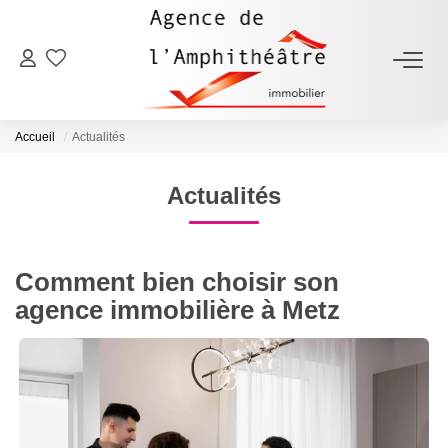
ACHETER
Accueil
Actualités
LOUER
Actualités
ESTIMER
Comment bien choisir son
FAIRE GÉRER
agence immobilière à Metz
NOTRE AGENCE
Qui Sommes-Nous
Notre Équipe