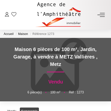
ACHETER
Accueil
Maison
Référence 1273
LOUER
Maison 6 pièces de 100 m², Jardin,
ESTIMER
Garage, à vendre à METZ Vallières
,
Metz
FAIRE GÉRER
Vendu
NOTRE AGENCE
6
pièce(s)
•
100
m²
•
Réf : 1273
Qui Sommes-Nous
Notre Équipe