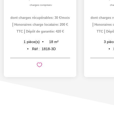
charges comprises
cha
dont charges récupérables: 30 €/mois
dont charges r
|
|
Honoraires charge locataire: 200 €
Honoraires c
|
|
TTC
Dépôt de garantie: 420 €
TTC
Dépôt
18
m²
1
pièce(s)
3
pièc
Réf :
1818-3D