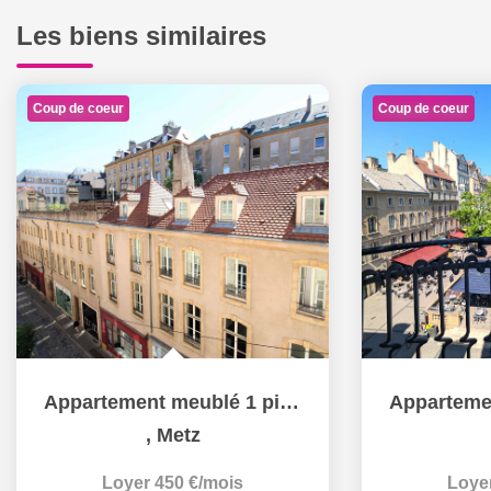
Les biens similaires
Coup de coeur
Coup de coeur
Appartement meublé 1 pièce 18 m² à louer à METZ hypercentre
,
Metz
Loyer 450 €/mois
Loye