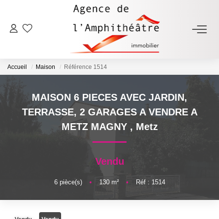
ACHETER
Accueil
Maison
Référence 1514
LOUER
MAISON 6 PIECES AVEC JARDIN,
ESTIMER
TERRASSE, 2 GARAGES A VENDRE A
METZ MAGNY
,
Metz
FAIRE GÉRER
Vendu
NOTRE AGENCE
6
pièce(s)
•
130
m²
•
Réf : 1514
Qui Sommes-Nous
Notre Équipe