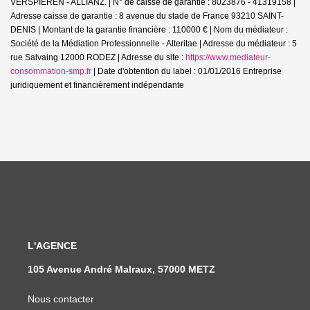
VERSPIEREN - ALLIANZ. | N° de caisse de garantie : 8023876 - 41319158 |
Adresse caisse de garantie : 8 avenue du stade de France 93210 SAINT-
DENIS | Montant de la garantie financière : 110000 € | Nom du médiateur :
Société de la Médiation Professionnelle - Alteritae | Adresse du médiateur : 5
rue Salvaing 12000 RODEZ | Adresse du site :
https://www.mediateur-
consommation-smp.fr
| Date d'obtention du label : 01/01/2016
Entreprise
juridiquement et financièrement indépendante
L'AGENCE
105 Avenue André Malraux, 57000 METZ
Nous contacter