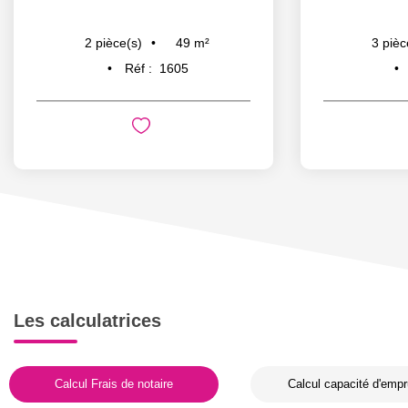
49
m²
2
pièce(s)
3
pièc
Réf :
1605
Les calculatrices
Calcul Frais de notaire
Calcul capacité d'empr