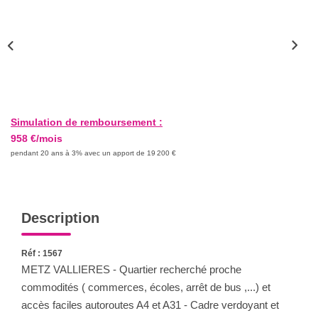
Nous Rejoindre
Nos Actualités
CONTACT
Simulation de remboursement :
958 €/mois
pendant 20 ans à 3% avec un apport de 19 200 €
Description
Réf : 1567
METZ VALLIERES - Quartier recherché proche
commodités ( commerces, écoles, arrêt de bus ,...) et
accès faciles autoroutes A4 et A31 - Cadre verdoyant et