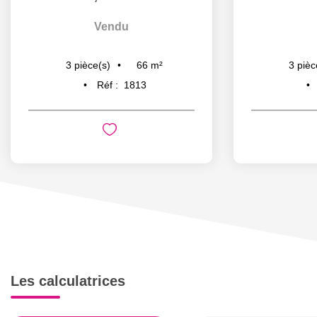
Vendu
66
m²
3
pièce(s)
3
pièc
Réf :
1813
Les calculatrices