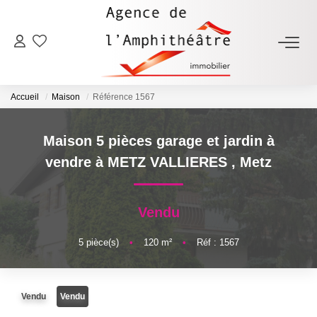
ACHETER
Accueil
Maison
Référence 1567
LOUER
Maison 5 pièces garage et jardin à
ESTIMER
vendre à METZ VALLIERES
,
Metz
FAIRE GÉRER
Vendu
NOTRE AGENCE
5
pièce(s)
•
120
m²
•
Réf : 1567
Qui Sommes-Nous
Vendu
Vendu
Notre Équipe