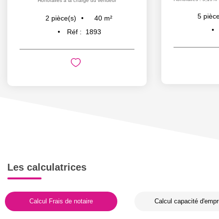
Honoraires à la charge du vendeur
5
pièce
40
m²
2
pièce(s)
Réf :
1893
Les calculatrices
Calcul Frais de notaire
Calcul capacité d'empr