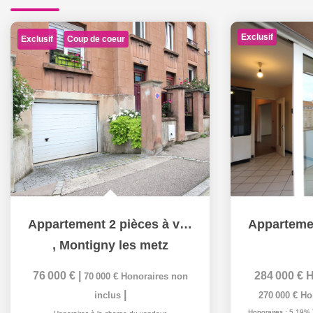
Exclusif
Exclusif
Coup de coeur
Appartement 2 pièces à vendre en dernier étage à...
,
Montigny les metz
76 000 €
|
284 000 €
H
70 000 €
Honoraires non
|
inclus
270 000 €
Ho
Honoraires : 5,19% 