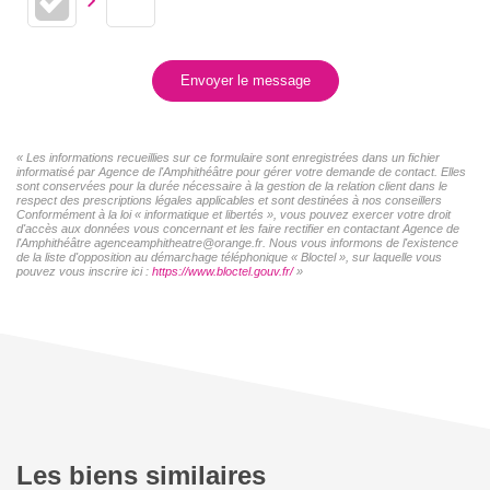
Envoyer le message
« Les informations recueillies sur ce formulaire sont enregistrées dans un fichier
informatisé par Agence de l'Amphithéâtre pour gérer votre demande de contact. Elles
sont conservées pour la durée nécessaire à la gestion de la relation client dans le
respect des prescriptions légales applicables et sont destinées à nos conseillers
Conformément à la loi « informatique et libertés », vous pouvez exercer votre droit
d'accès aux données vous concernant et les faire rectifier en contactant Agence de
l'Amphithéâtre agenceamphitheatre@orange.fr. Nous vous informons de l'existence
de la liste d'opposition au démarchage téléphonique « Bloctel », sur laquelle vous
pouvez vous inscrire ici :
https://www.bloctel.gouv.fr/
»
Les biens similaires