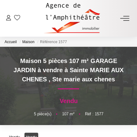
ACHETER
Accueil
Maison
Référence 1577
LOUER
Maison 5 pièces 107 m² GARAGE
ESTIMER
JARDIN à vendre à Sainte MARIE AUX
CHENES
,
Ste marie aux chenes
FAIRE GÉRER
Vendu
NOTRE AGENCE
5
pièce(s)
•
107
m²
•
Réf : 1577
Qui Sommes-Nous
Notre Équipe