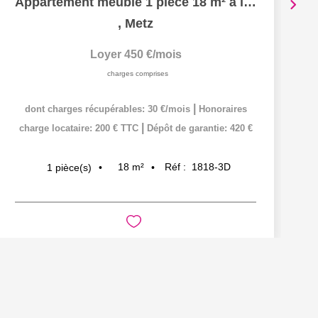
Appartement meublé 1 pièce 18 m² à louer à METZ hypercentre
,
Metz
Loyer 450 €/mois
charges comprises
|
dont charges récupérables: 30 €/mois
Honoraires
|
charge locataire: 200 € TTC
Dépôt de garantie: 420 €
18
m²
Réf :
1818-3D
1
pièce(s)