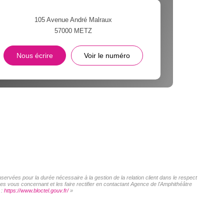
105 Avenue André Malraux
57000
METZ
Nous écrire
Voir le numéro
servées pour la durée nécessaire à la gestion de la relation client dans le respect
es vous concernant et les faire rectifier en contactant Agence de l'Amphithéâtre
 :
https://www.bloctel.gouv.fr/
»