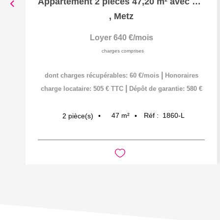
Appartement 2 pièces 47,20 m² avec Parking sécurisé à louer...
,
Metz
Loyer 640 €/mois
charges comprises
|
dont charges récupérables: 60 €/mois
Honoraires
|
charge locataire: 505 € TTC
Dépôt de garantie: 580 €
47
m²
Réf :
1860-L
2
pièce(s)