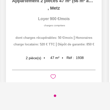
Appartement 2 pièces 47 m² (56 m² au sol) à louer à METZ...
,
Metz
Loyer 900 €/mois
charges comprises
|
dont charges récupérables: 50 €/mois
Honoraires
|
charge locataire: 520 € TTC
Dépôt de garantie: 850 €
47
m²
Réf :
1938
2
pièce(s)