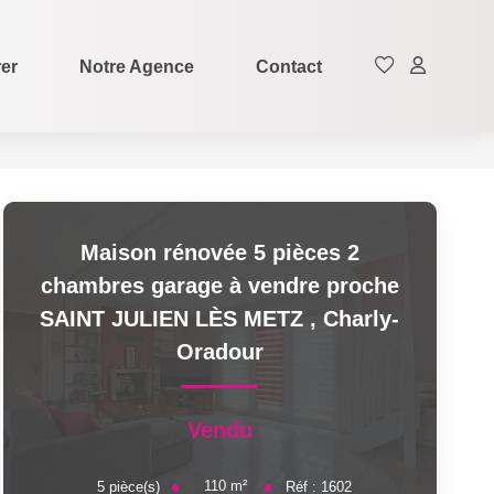
rer
Notre Agence
Contact
Maison rénovée 5 pièces 2
chambres garage à vendre proche
SAINT JULIEN LÈS METZ
,
Charly-
Oradour
Vendu
110
m²
5
pièce(s)
Réf :
1602