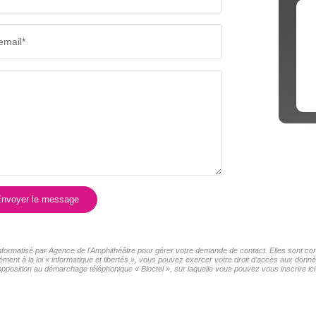
email*
nvoyer le message
 informatisé par Agence de l'Amphithéâtre pour gérer votre demande de contact. Elles sont con
ment à la loi « informatique et libertés », vous pouvez exercer votre droit d'accès aux donné
pposition au démarchage téléphonique « Bloctel », sur laquelle vous pouvez vous inscrire ici