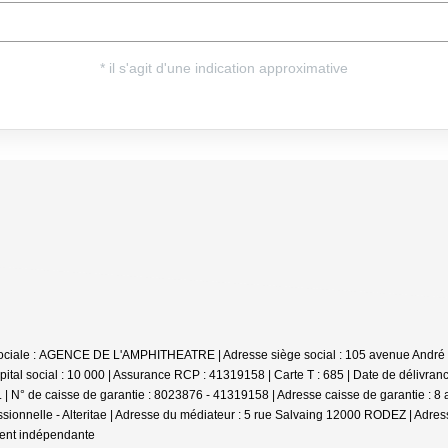
on sociale : AGENCE DE L'AMPHITHEATRE | Adresse siège social : 105 avenue Andr
ital social : 10 000 | Assurance RCP : 41319158 |
Carte T : 685 | Date de délivran
| N° de caisse de garantie : 8023876 - 41319158 | Adresse caisse de garantie : 
ssionnelle - Alteritae | Adresse du médiateur : 5 rue Salvaing 12000 RODEZ | Adress
ment indépendante