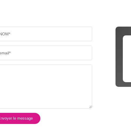
NOM*
email*
nvoyer le message