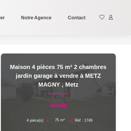
rer
Notre Agence
Contact
Maison 4 pièces 75 m² 2 chambres
jardin garage à vendre à METZ
MAGNY
,
Metz
Vendu
75
m²
4
pièce(s)
Réf :
1749