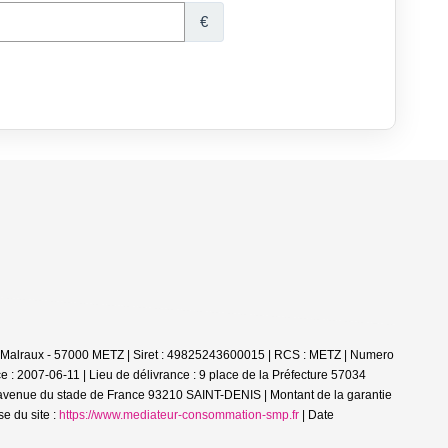
é Malraux - 57000 METZ | Siret : 49825243600015 | RCS : METZ | Numero
ce : 2007-06-11 | Lieu de délivrance : 9 place de la Préfecture 57034
8 avenue du stade de France 93210 SAINT-DENIS | Montant de la garantie
e du site :
https://www.mediateur-consommation-smp.fr
| Date