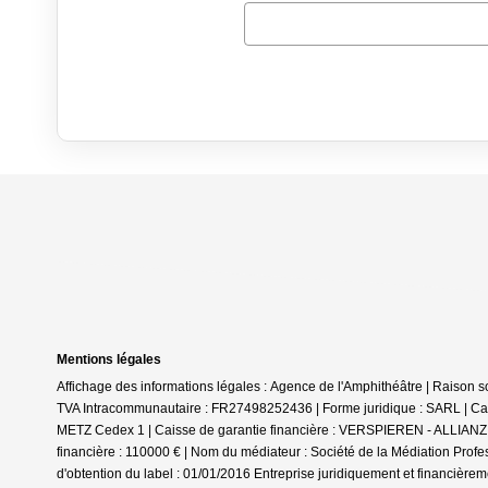
Mentions légales
Affichage des informations légales : Agence de l'Amphithéâtre | Rais
TVA Intracommunautaire : FR27498252436 | Forme juridique : SARL | Cap
METZ Cedex 1 | Caisse de garantie financière : VERSPIEREN - ALLIANZ. 
financière : 110000 € | Nom du médiateur : Société de la Médiation Profe
d'obtention du label : 01/01/2016
Entreprise juridiquement et financière