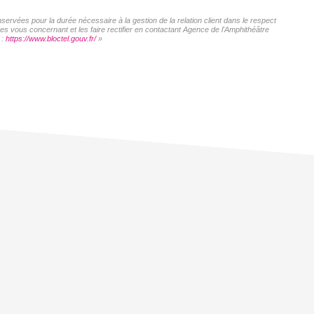
servées pour la durée nécessaire à la gestion de la relation client dans le respect
es vous concernant et les faire rectifier en contactant Agence de l'Amphithéâtre
 :
https://www.bloctel.gouv.fr/
»