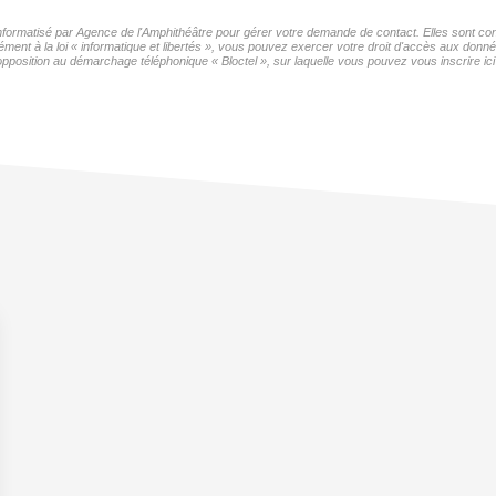
 informatisé par Agence de l'Amphithéâtre pour gérer votre demande de contact. Elles sont con
ment à la loi « informatique et libertés », vous pouvez exercer votre droit d'accès aux donné
pposition au démarchage téléphonique « Bloctel », sur laquelle vous pouvez vous inscrire ici