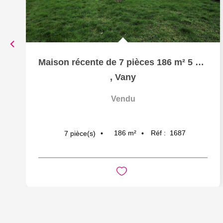
Maison récente de 7 pièces 186 m² 5 chambres garage sur...
,
Vany
Vendu
186
m²
Réf :
1687
7
pièce(s)