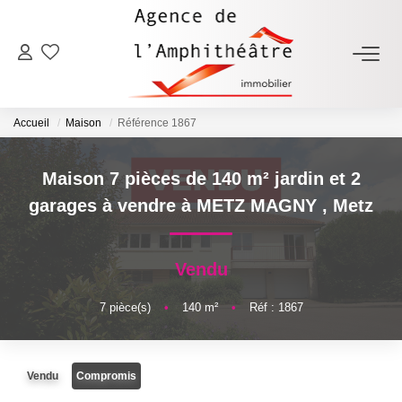
ACHETER
Accueil
Maison
Référence 1867
LOUER
Maison 7 pièces de 140 m² jardin et 2
ESTIMER
garages à vendre à METZ MAGNY
,
Metz
FAIRE GÉRER
Vendu
NOTRE AGENCE
7
pièce(s)
•
140
m²
•
Réf : 1867
Qui Sommes-Nous
Vendu
Compromis
Notre Équipe