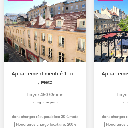
Appartement meublé 1 pièce 18 m² à louer à METZ hypercentre
,
Metz
Loyer 450 €/mois
Loye
charges comprises
cha
dont charges récupérables: 30 €/mois
dont charges r
|
|
Honoraires charge locataire: 200 €
Honoraires c