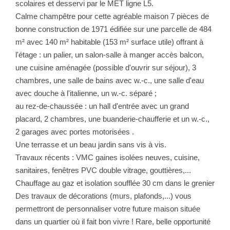
scolaires et desservi par le MET ligne L5.
Calme champêtre pour cette agréable maison 7 pièces de
bonne construction de 1971 édifiée sur une parcelle de 484
m² avec 140 m² habitable (153 m² surface utile) offrant à
l'étage : un palier, un salon-salle à manger accès balcon,
une cuisine aménagée (possible d'ouvrir sur séjour), 3
chambres, une salle de bains avec w.-c., une salle d'eau
avec douche à l'italienne, un w.-c. séparé ;
au rez-de-chaussée : un hall d'entrée avec un grand
placard, 2 chambres, une buanderie-chaufferie et un w.-c.,
2 garages avec portes motorisées .
Une terrasse et un beau jardin sans vis à vis.
Travaux récents : VMC gaines isolées neuves, cuisine,
sanitaires, fenêtres PVC double vitrage, gouttières,...
Chauffage au gaz et isolation soufflée 30 cm dans le grenier
Des travaux de décorations (murs, plafonds,...) vous
permettront de personnaliser votre future maison située
dans un quartier où il fait bon vivre ! Rare, belle opportunité