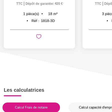
|
|
TTC
Dépôt de garantie: 420 €
TTC
Dépôt
18
m²
1
pièce(s)
3
pièc
Réf :
1818-3D
Les calculatrices
Calcul Frais de notaire
Calcul capacité d'empr