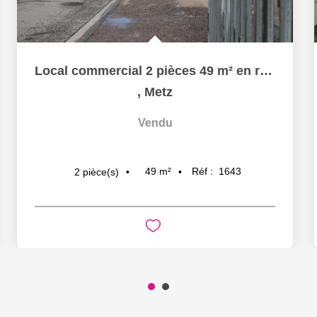
Local commercial 2 pièces 49 m² en rez-de-chaussée à vendre...
,
Metz
Vendu
49
m²
Réf :
1643
2
pièce(s)