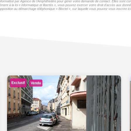
 informatisé par Agence de l'Amphithéâtre pour gérer votre demande de contact. Elles sont con
ment à la loi « informatique et libertés », vous pouvez exercer votre droit d'accès aux donné
pposition au démarchage téléphonique « Bloctel », sur laquelle vous pouvez vous inscrire ici
Exclusif
Vendu