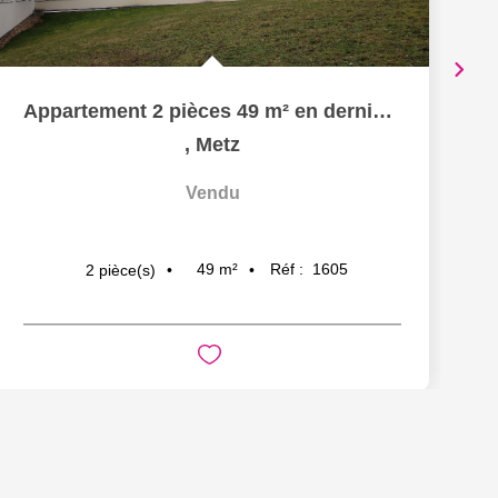
Appartement 2 pièces 49 m² en dernier étage terrasse et box...
,
Metz
Vendu
49
m²
Réf :
1605
2
pièce(s)