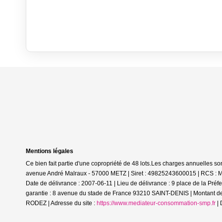
Mentions légales
Ce bien fait partie d'une copropriété de 48 lots.Les charges annuelles so
avenue André Malraux - 57000 METZ | Siret : 49825243600015 | RCS : M
Date de délivrance : 2007-06-11 | Lieu de délivrance : 9 place de la Pr
garantie : 8 avenue du stade de France 93210 SAINT-DENIS | Montant de la
RODEZ | Adresse du site :
https://www.mediateur-consommation-smp.fr
| 