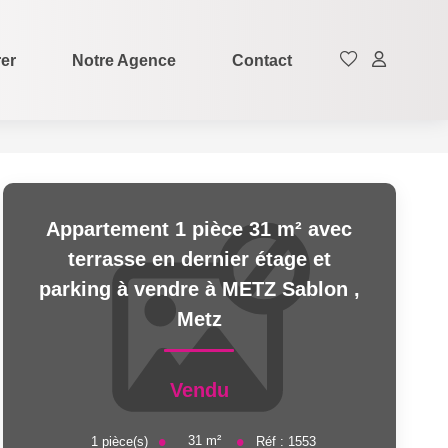
rer
Notre Agence
Contact
Appartement 1 pièce 31 m² avec
terrasse en dernier étage et
parking à vendre à METZ Sablon
,
Metz
Vendu
31
m²
1
pièce(s)
Réf :
1553