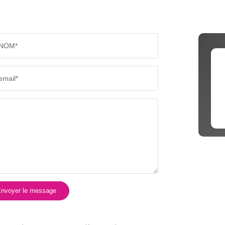
NOM*
email*
nvoyer le message