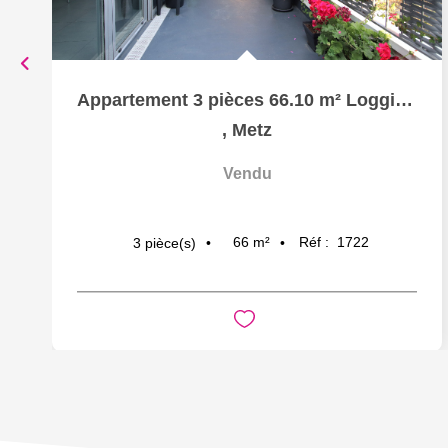
Appartement 3 pièces 66.10 m² Loggia Garage à vendre à...
,
Metz
Vendu
66
m²
Réf :
1722
3
pièce(s)