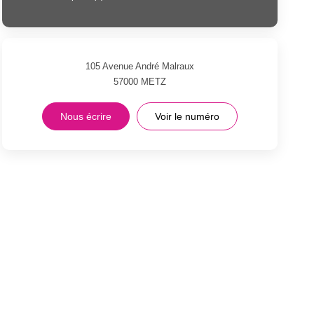
105 Avenue André Malraux
57000
METZ
Nous écrire
Voir le numéro