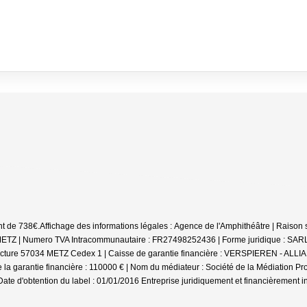
nt de 738€.
Affichage des informations légales : Agence de l'Amphithéâtre | Rais
ETZ | Numero TVA Intracommunautaire : FR27498252436 | Forme juridique : SARL |
éfecture 57034 METZ Cedex 1 | Caisse de garantie financière : VERSPIEREN - ALLIA
 garantie financière : 110000 € | Nom du médiateur : Société de la Médiation Prof
Date d'obtention du label : 01/01/2016
Entreprise juridiquement et financièrement 