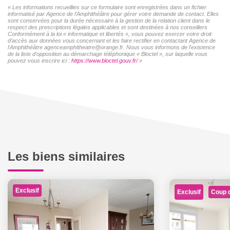
« Les informations recueillies sur ce formulaire sont enregistrées dans un fichier
informatisé par Agence de l'Amphithéâtre pour gérer votre demande de contact. Elles
sont conservées pour la durée nécessaire à la gestion de la relation client dans le
respect des prescriptions légales applicables et sont destinées à nos conseillers
Conformément à la loi « informatique et libertés », vous pouvez exercer votre droit
d'accès aux données vous concernant et les faire rectifier en contactant Agence de
l'Amphithéâtre agenceamphitheatre@orange.fr. Nous vous informons de l'existence
de la liste d'opposition au démarchage téléphonique « Bloctel », sur laquelle vous
pouvez vous inscrire ici :
https://www.bloctel.gouv.fr/
»
Les biens similaires
Exclusif
Exclusif
Coup 