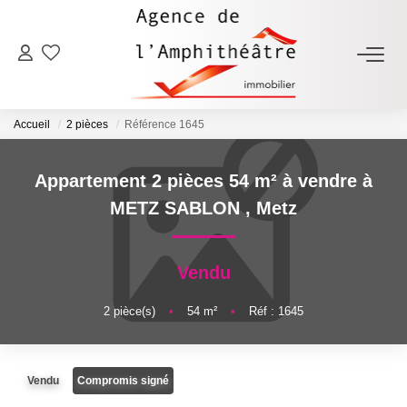
ACHETER
Accueil
2 pièces
Référence 1645
LOUER
Appartement 2 pièces 54 m² à vendre à
ESTIMER
METZ SABLON
,
Metz
FAIRE GÉRER
Vendu
NOTRE AGENCE
2
pièce(s)
•
54
m²
•
Réf : 1645
Qui Sommes-Nous
Vendu
Compromis signé
Notre Équipe