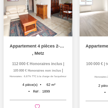
Appartement 4 pièces 2-3 chambres balcon cave à vendre à...
,
Metz
112 000 €
Honoraires inclus
|
100 000 €
|
9
|
105 000 €
Honoraires non inclus
Honoraires : 6,67% TTC à la charge de l'acquéreur
Honoraires 
62
m²
4
pièce(s)
2
pièc
Réf :
1899