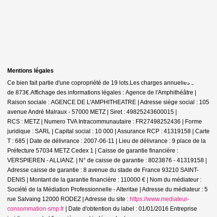
Mentions légales
Ce bien fait partie d'une copropriété de 19 lots.Les charges annuelles sont
de 873€.
Affichage des informations légales : Agence de l'Amphithéâtre |
Raison sociale : AGENCE DE L'AMPHITHEATRE | Adresse siège social : 105
avenue André Malraux - 57000 METZ | Siret : 49825243600015 |
RCS : METZ | Numero TVA Intracommunautaire : FR27498252436 | Forme
juridique : SARL | Capital social : 10 000 | Assurance RCP : 41319158 |
Carte
T : 685 | Date de délivrance : 2007-06-11 | Lieu de délivrance : 9 place de la
Préfecture 57034 METZ Cedex 1 | Caisse de garantie financière :
VERSPIEREN - ALLIANZ. | N° de caisse de garantie : 8023876 - 41319158 |
Adresse caisse de garantie : 8 avenue du stade de France 93210 SAINT-
DENIS | Montant de la garantie financière : 110000 € | Nom du médiateur :
Société de la Médiation Professionnelle - Alteritae | Adresse du médiateur : 5
rue Salvaing 12000 RODEZ | Adresse du site :
https://www.mediateur-
consommation-smp.fr
| Date d'obtention du label : 01/01/2016
Entreprise