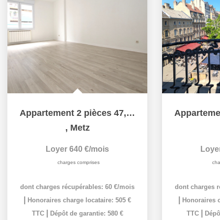
Appartement 2 pièces 47,20 m² avec Parking sécurisé à louer...
,
Metz
Loyer 640 €/mois
Loye
charges comprises
cha
dont charges récupérables: 60 €/mois
dont charges r
|
|
Honoraires charge locataire: 505 €
Honoraires c
|
|
TTC
Dépôt de garantie: 580 €
TTC
Dépôt