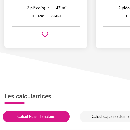
47
m²
2
pièce(s)
2
pièc
Réf :
1860-L
Les calculatrices
Calcul Frais de notaire
Calcul capacité d'empr