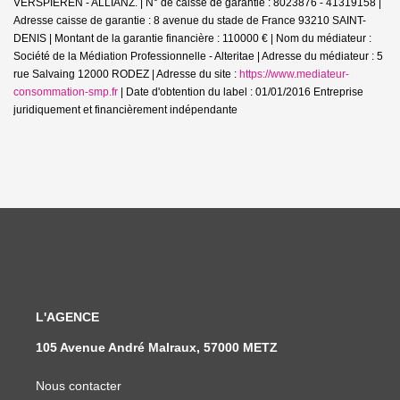
VERSPIEREN - ALLIANZ. | N° de caisse de garantie : 8023876 - 41319158 |
Adresse caisse de garantie : 8 avenue du stade de France 93210 SAINT-
DENIS | Montant de la garantie financière : 110000 € | Nom du médiateur :
Société de la Médiation Professionnelle - Alteritae | Adresse du médiateur : 5
rue Salvaing 12000 RODEZ | Adresse du site :
https://www.mediateur-
consommation-smp.fr
| Date d'obtention du label : 01/01/2016
Entreprise
juridiquement et financièrement indépendante
L'AGENCE
105 Avenue André Malraux, 57000 METZ
Nous contacter