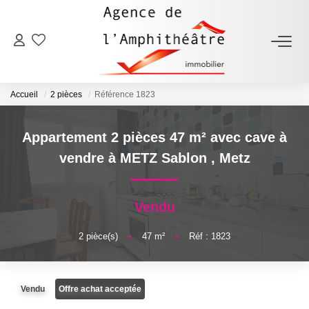
ACHETER
Accueil
2 pièces
Référence 1823
LOUER
Appartement 2 pièces 47 m² avec cave à
ESTIMER
vendre à METZ Sablon
,
Metz
FAIRE GÉRER
Vendu
NOTRE AGENCE
2
pièce(s)
•
47
m²
•
Réf : 1823
Qui Sommes-Nous
Vendu
Offre achat acceptée
Notre Équipe