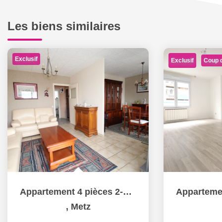
Les biens similaires
Exclusif
Exclusif
Coup 
Appartement 4 pièces 2-3 chambres balcon cave à vendre à...
,
Metz