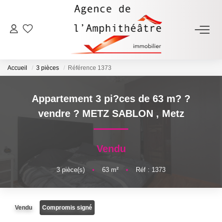
ACHETER
Accueil
3 pièces
Référence 1373
LOUER
Appartement 3 pi?ces de 63 m? ?
ESTIMER
vendre ? METZ SABLON
,
Metz
FAIRE GÉRER
Vendu
NOTRE AGENCE
3
pièce(s)
•
63
m²
•
Réf : 1373
Qui Sommes-Nous
Vendu
Compromis signé
Notre Équipe