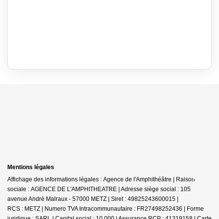
Mentions légales
Affichage des informations légales : Agence de l'Amphithéâtre | Raison
sociale : AGENCE DE L'AMPHITHEATRE | Adresse siège social : 105
avenue André Malraux - 57000 METZ | Siret : 49825243600015 |
RCS : METZ | Numero TVA Intracommunautaire : FR27498252436 | Forme
juridique : SARL | Capital social : 10 000 | Assurance RCP : 41319158 |
Carte