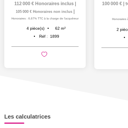
112 000 €
Honoraires inclus
|
100 000 €
|
9
|
105 000 €
Honoraires non inclus
Honoraires : 6,67% TTC à la charge de l'acquéreur
Honoraires 
62
m²
4
pièce(s)
2
pièc
Réf :
1899
Les calculatrices