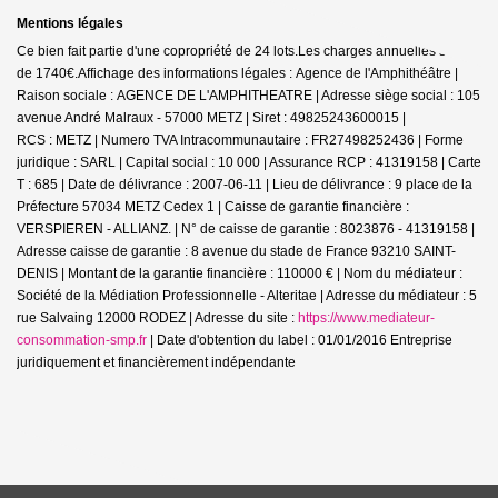
Mentions légales
Ce bien fait partie d'une copropriété de 24 lots.Les charges annuelles sont
de 1740€.
Affichage des informations légales : Agence de l'Amphithéâtre |
Raison sociale : AGENCE DE L'AMPHITHEATRE | Adresse siège social : 105
avenue André Malraux - 57000 METZ | Siret : 49825243600015 |
RCS : METZ | Numero TVA Intracommunautaire : FR27498252436 | Forme
juridique : SARL | Capital social : 10 000 | Assurance RCP : 41319158 |
Carte
T : 685 | Date de délivrance : 2007-06-11 | Lieu de délivrance : 9 place de la
Préfecture 57034 METZ Cedex 1 | Caisse de garantie financière :
VERSPIEREN - ALLIANZ. | N° de caisse de garantie : 8023876 - 41319158 |
Adresse caisse de garantie : 8 avenue du stade de France 93210 SAINT-
DENIS | Montant de la garantie financière : 110000 € | Nom du médiateur :
Société de la Médiation Professionnelle - Alteritae | Adresse du médiateur : 5
rue Salvaing 12000 RODEZ | Adresse du site :
https://www.mediateur-
consommation-smp.fr
| Date d'obtention du label : 01/01/2016
Entreprise
juridiquement et financièrement indépendante