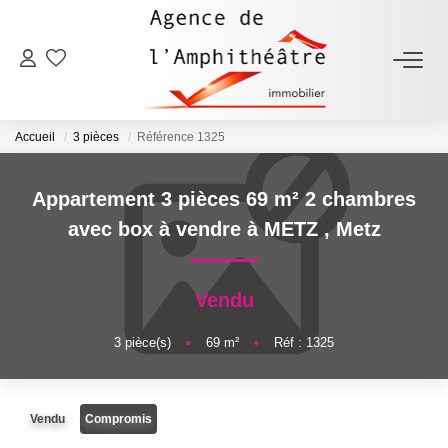
ACHETER
Accueil
3 pièces
Référence 1325
LOUER
Appartement 3 pièces 69 m² 2 chambres
ESTIMER
avec box à vendre à METZ
,
Metz
FAIRE GÉRER
Vendu
NOTRE AGENCE
3
pièce(s)
•
69
m²
•
Réf : 1325
Qui Sommes-Nous
Vendu
Compromis
Notre Équipe