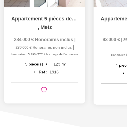
Appartement 5 pièces de 123 m² avec terrasse, box en...
,
Metz
284 000 €
Honoraires inclus
|
93 000 €
|
85
|
270 000 €
Honoraires non inclus
Honoraires : 5,19% TTC à la charge de l'acquéreur
Honoraires 
123
m²
5
pièce(s)
4
pièc
Réf :
1916