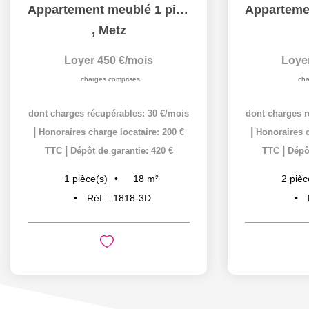
Appartement meublé 1 pièce 18 m² à louer à METZ hypercentre
,
Metz
Loyer 450 €/mois
Loye
charges comprises
cha
dont charges récupérables: 30 €/mois
dont charges r
|
|
Honoraires charge locataire: 200 €
Honoraires c
|
|
TTC
Dépôt de garantie: 420 €
TTC
Dépôt
18
m²
1
pièce(s)
2
pièc
Réf :
1818-3D