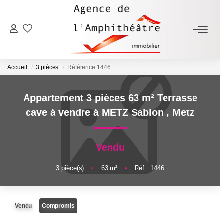
ACHETER
Accueil
3 pièces
Référence 1446
LOUER
Appartement 3 pièces 63 m² Terrasse
ESTIMER
cave à vendre à METZ Sablon
,
Metz
FAIRE GÉRER
Vendu
NOTRE AGENCE
3
pièce(s)
•
63
m²
•
Réf : 1446
Qui Sommes-Nous
Vendu
Compromis
Notre Équipe