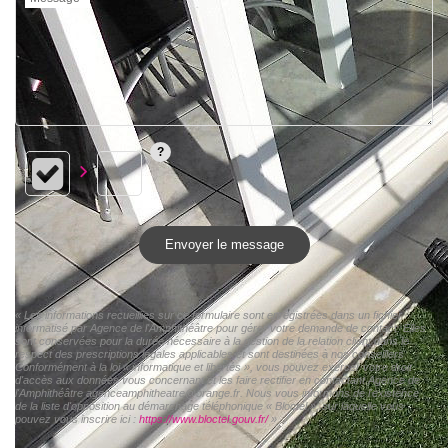
Envoyer le message
« Les informations recueillies sur ce formulaire sont enregistrées dans un fichier
informatisé par Agence de l'Amphithéâtre pour gérer votre demande de contact. Elles
sont conservées pour la durée nécessaire à la gestion de la relation client dans le
respect des prescriptions légales applicables et sont destinées à nos conseillers
Conformément à la loi « informatique et libertés », vous pouvez exercer votre droit
d'accès aux données vous concernant et les faire rectifier en contactant Agence de
l'Amphithéâtre agenceamphitheatre@orange.fr. Nous vous informons de l'existence
de la liste d'opposition au démarchage téléphonique « Bloctel », sur laquelle vous
pouvez vous inscrire ici :
https://www.bloctel.gouv.fr/
»