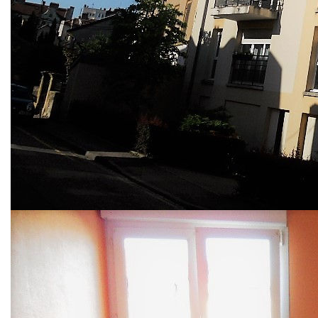
Au coeur du Sablon, à proximité des commerces, dans une
copropriété des années 2000, situé à 10 minutes de la gare
SNCF à pied, à visiter sans tarder cet agréable
appartement traversant lumineux de 3 pièces bien tenu
comprenant :
une entrée avec rangement et un placard, une cuisine
aménagée équipée, un séjour donnant sur un balcon, un
dégagement, deux chambres, un w.c avec meuble et lave-
mains, une salle de bains carrelée,
dans la cour arrière : un garage fermé complète le confort
de ce bien dans la résidence avec ascenseur. L'immeuble
est accessible aux Personnes à Mobilité Réduite.
Chauffage individuel au gaz avec chaudière récente -
Classe énergie : C.
Nos honoraires
Nous contacter
Diagnostics énergétiques