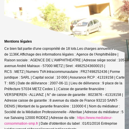
Mentions légales
Ce bien fait partie d'une copropriété de 18 lots.Les charges annuelles sont
de 1136€.
Affichage des informations légales : Agence de l'Amphithéâtre |
Raison sociale : AGENCE DE L'AMPHITHEATRE | Adresse siège social : 105
avenue André Malraux - 57000 METZ | Siret : 49825243600015 |
RCS : METZ | Numero TVA Intracommunautaire : FR27498252436 | Forme
juridique : SARL | Capital social : 10 000 | Assurance RCP : 41319158 |
Carte
T : 685 | Date de délivrance : 2007-06-11 | Lieu de délivrance : 9 place de la
Préfecture 57034 METZ Cedex 1 | Caisse de garantie financière :
VERSPIEREN - ALLIANZ. | N° de caisse de garantie : 8023876 - 41319158 |
Adresse caisse de garantie : 8 avenue du stade de France 93210 SAINT-
DENIS | Montant de la garantie financière : 110000 € | Nom du médiateur :
Société de la Médiation Professionnelle - Alteritae | Adresse du médiateur : 5
rue Salvaing 12000 RODEZ | Adresse du site :
https://www.mediateur-
consommation-smp.fr
| Date d'obtention du label : 01/01/2016
Entreprise