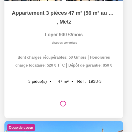
Appartement 3 pièces 47 m² (56 m² au sol) à louer à METZ...
,
Metz
Loyer 900 €/mois
charges comprises
|
dont charges récupérables: 50 €/mois
Honoraires
|
charge locataire: 520 € TTC
Dépôt de garantie: 850 €
47
m²
Réf :
1938-3
3
pièce(s)
Coup de coeur