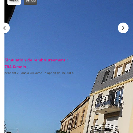
Vendu
Vendu
Nos Actualités
CONTACT
Simulation de remboursement :
794 €/mois
pendant 20 ans à 3% avec un apport de 15 900 €
Description
Réf : 1565
METZ SABLON - APPARTEMENT 3 PIECES BALCON
GARAGE -