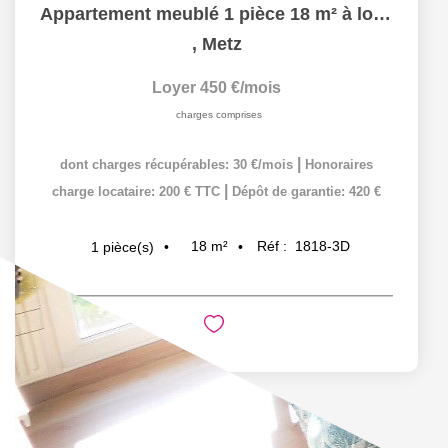
Appartement meublé 1 pièce 18 m² à louer à METZ hypercentre
,
Metz
Loyer 450 €/mois
charges comprises
|
dont charges récupérables: 30 €/mois
Honoraires
|
charge locataire: 200 € TTC
Dépôt de garantie: 420 €
18
m²
Réf :
1818-3D
1
pièce(s)