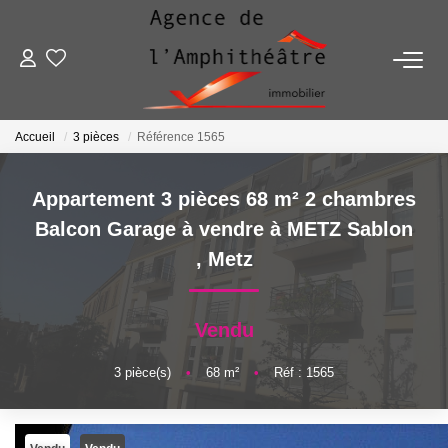
ACHETER
Accueil
3 pièces
Référence 1565
LOUER
Appartement 3 pièces 68 m² 2 chambres
ESTIMER
Balcon Garage à vendre à METZ Sablon
,
Metz
FAIRE GÉRER
Vendu
NOTRE AGENCE
3
pièce(s)
•
68
m²
•
Réf : 1565
Qui Sommes-Nous
Notre Équipe
Nous Rejoindre