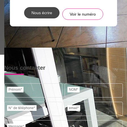
Nous écrire
Voir le numéro
Nous contacter
Prénom*
NOM*
N° de téléphone*
email*
Message*