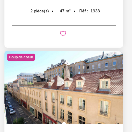
47
m²
Réf :
1938
2
pièce(s)
Coup de coeur