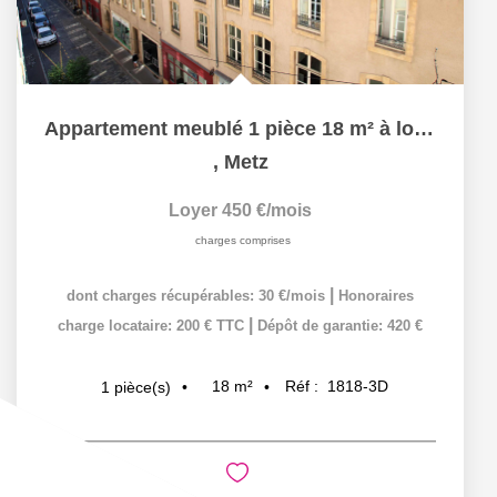
Appartement meublé 1 pièce 18 m² à louer à METZ hypercentre
,
Metz
Loyer 450 €/mois
charges comprises
|
dont charges récupérables: 30 €/mois
Honoraires
|
charge locataire: 200 € TTC
Dépôt de garantie: 420 €
18
m²
Réf :
1818-3D
1
pièce(s)