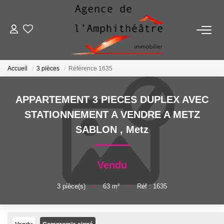
ACHETER
Accueil
3 pièces
Référence 1635
LOUER
APPARTEMENT 3 PIECES DUPLEX AVEC
ESTIMER
STATIONNEMENT A VENDRE A METZ
SABLON
,
Metz
FAIRE GÉRER
Vendu
NOTRE AGENCE
3
pièce(s)
•
63
m²
•
Réf : 1635
Qui Sommes-Nous
Notre Équipe
Nous Rejoindre