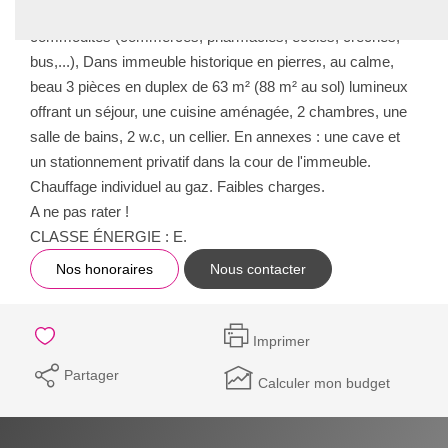
Pompidou, du Centre commercial "Muse" et de toutes les
commodités (commerces, pharmacies, écoles, crèches,
bus,...), Dans immeuble historique en pierres, au calme,
beau 3 pièces en duplex de 63 m² (88 m² au sol) lumineux
offrant un séjour, une cuisine aménagée, 2 chambres, une
salle de bains, 2 w.c, un cellier. En annexes : une cave et
un stationnement privatif dans la cour de l'immeuble.
Chauffage individuel au gaz. Faibles charges.
A ne pas rater !
CLASSE ÉNERGIE : E.
Nos honoraires
Nous contacter
Imprimer
Partager
Calculer mon budget