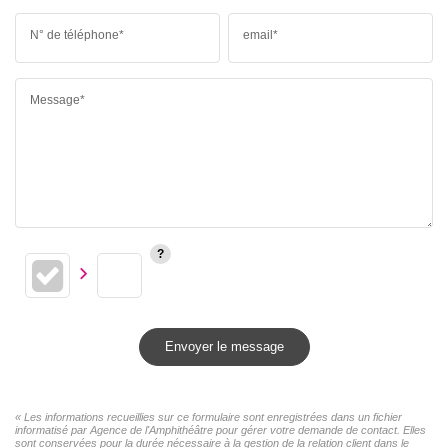
N° de téléphone*
email*
Message*
Envoyer le message
« Les informations recueillies sur ce formulaire sont enregistrées dans un fichier
informatisé par Agence de l'Amphithéâtre pour gérer votre demande de contact. Elles
sont conservées pour la durée nécessaire à la gestion de la relation client dans le