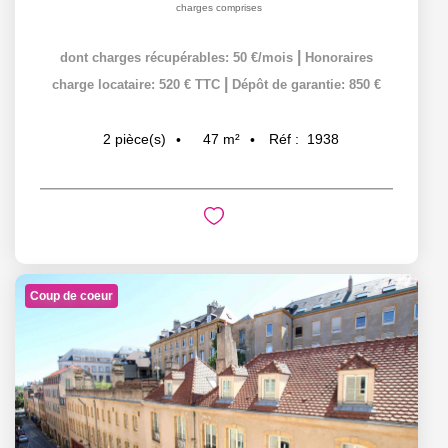
charges comprises
|
dont charges récupérables: 50 €/mois
Honoraires
|
charge locataire: 520 € TTC
Dépôt de garantie: 850 €
47
m²
Réf :
1938
2
pièce(s)
Coup de coeur