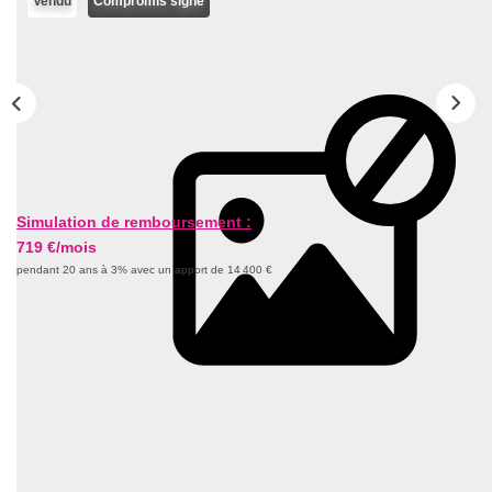
Vendu
Compromis signé
Nos Actualités
CONTACT
Simulation de remboursement :
719 €/mois
pendant 20 ans à 3% avec un apport de 14 400 €
Description
Réf : 1635
METZ SABLON - Dans un quartier où il fait bon vivre !
A 10 minutes à pied de la gare SNCF, proche du centre