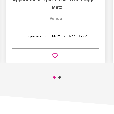
,
Metz
Vendu
66
m²
Réf :
1722
3
pièce(s)