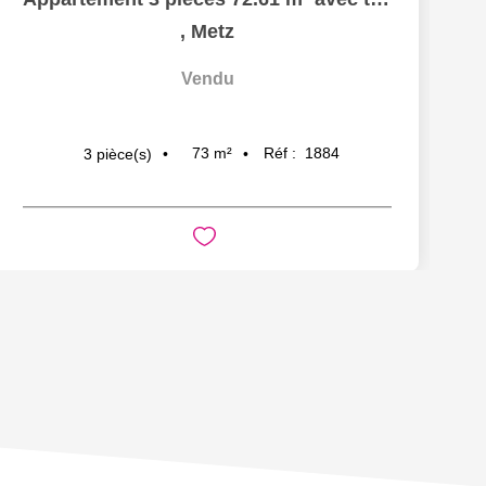
,
Metz
Vendu
73
m²
Réf :
1884
3
pièce(s)