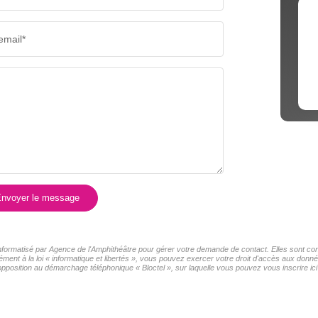
email*
nvoyer le message
 informatisé par Agence de l'Amphithéâtre pour gérer votre demande de contact. Elles sont con
ment à la loi « informatique et libertés », vous pouvez exercer votre droit d'accès aux donné
pposition au démarchage téléphonique « Bloctel », sur laquelle vous pouvez vous inscrire ici