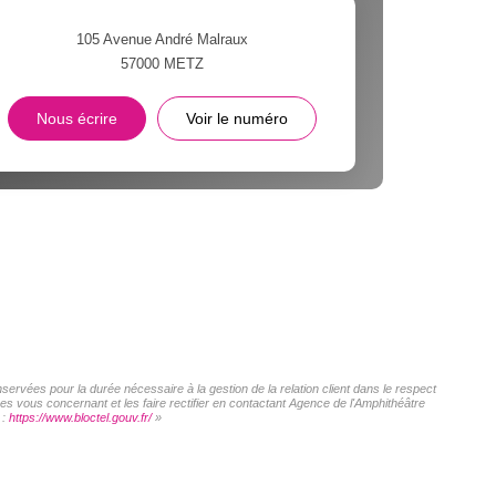
105 Avenue André Malraux
57000
METZ
Nous écrire
Voir le numéro
servées pour la durée nécessaire à la gestion de la relation client dans le respect
es vous concernant et les faire rectifier en contactant Agence de l'Amphithéâtre
 :
https://www.bloctel.gouv.fr/
»