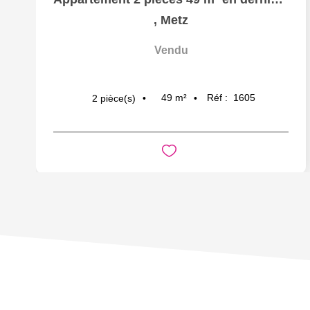
,
Metz
Vendu
49
m²
Réf :
1605
2
pièce(s)