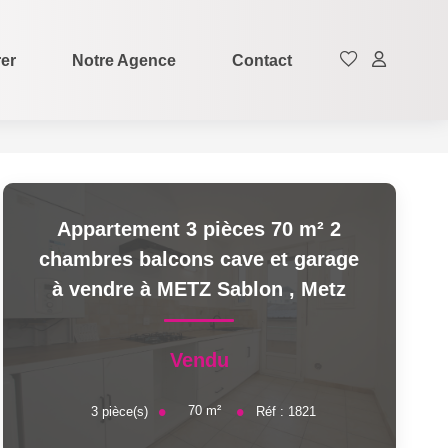
rer
Notre Agence
Contact
Appartement 3 pièces 70 m² 2
chambres balcons cave et garage
à vendre à METZ Sablon
,
Metz
Vendu
70
m²
3
pièce(s)
Réf :
1821