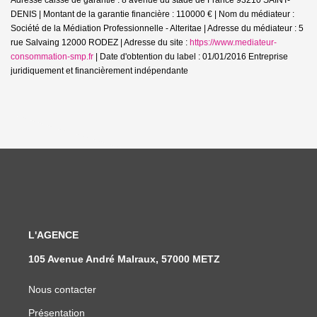
DENIS | Montant de la garantie financière : 110000 € | Nom du médiateur :
Société de la Médiation Professionnelle - Alteritae | Adresse du médiateur : 5
rue Salvaing 12000 RODEZ | Adresse du site :
https://www.mediateur-
consommation-smp.fr
| Date d'obtention du label : 01/01/2016
Entreprise
juridiquement et financièrement indépendante
L'AGENCE
105 Avenue André Malraux, 57000 METZ
Nous contacter
Présentation