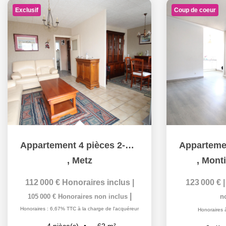
Exclusif
Coup de coeur
Appartement 4 pièces 2-3 chambres balcon cave à vendre à...
,
Metz
,
Monti
112 000 €
Honoraires inclus
|
123 000 €
|
105 000 €
Honoraires non inclus
n
Honoraires : 6,67% TTC à la charge de l'acquéreur
Honoraires 
62
m²