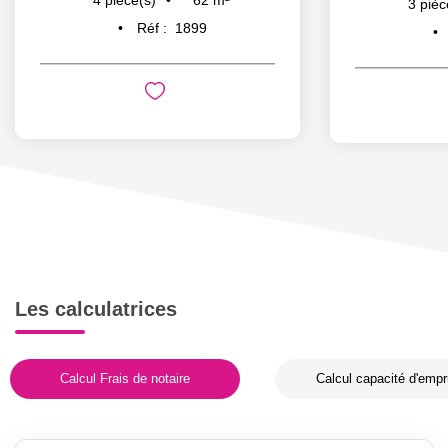
4
pièce(s)
3
pièc
Réf :
1899
Les calculatrices
Calcul Frais de notaire
Calcul capacité d'empr