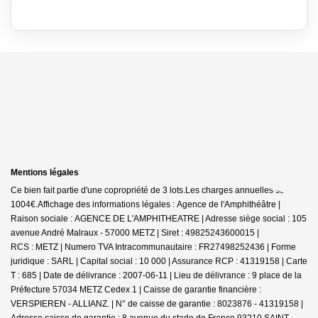
Mentions légales
Ce bien fait partie d'une copropriété de 3 lots.Les charges annuelles sont de
1004€.
Affichage des informations légales : Agence de l'Amphithéâtre |
Raison sociale : AGENCE DE L'AMPHITHEATRE | Adresse siège social : 105
avenue André Malraux - 57000 METZ | Siret : 49825243600015 |
RCS : METZ | Numero TVA Intracommunautaire : FR27498252436 | Forme
juridique : SARL | Capital social : 10 000 | Assurance RCP : 41319158 |
Carte
T : 685 | Date de délivrance : 2007-06-11 | Lieu de délivrance : 9 place de la
Préfecture 57034 METZ Cedex 1 | Caisse de garantie financière :
VERSPIEREN - ALLIANZ. | N° de caisse de garantie : 8023876 - 41319158 |
Adresse caisse de garantie : 8 avenue du stade de France 93210 SAINT-