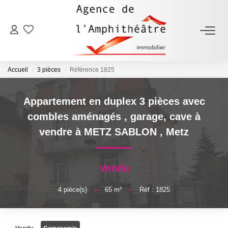
ACHETER
Accueil
3 pièces
Référence 1825
LOUER
Appartement en duplex 3 pièces avec
ESTIMER
combles aménagés , garage, cave à
vendre à METZ SABLON
,
Metz
FAIRE GÉRER
Vendu
NOTRE AGENCE
4
pièce(s)
•
65
m²
•
Réf : 1825
Qui Sommes-Nous
Notre Équipe