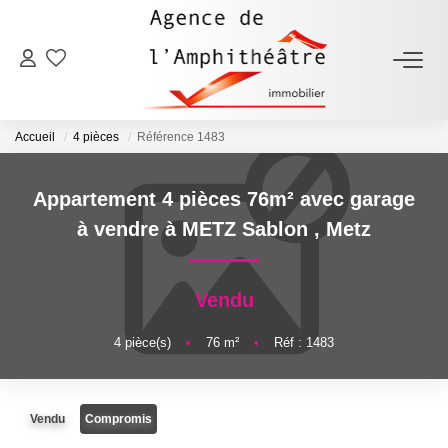
ACHETER
Accueil
4 pièces
Référence 1483
LOUER
Appartement 4 pièces 76m² avec garage
ESTIMER
à vendre à METZ Sablon
,
Metz
FAIRE GÉRER
Vendu
NOTRE AGENCE
4
pièce(s)
•
76
m²
•
Réf : 1483
Qui Sommes-Nous
Vendu
Compromis
Notre Équipe