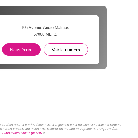
105 Avenue André Malraux
57000
METZ
Nous écrire
Voir le numéro
servées pour la durée nécessaire à la gestion de la relation client dans le respect
es vous concernant et les faire rectifier en contactant Agence de l'Amphithéâtre
 :
https://www.bloctel.gouv.fr/
»