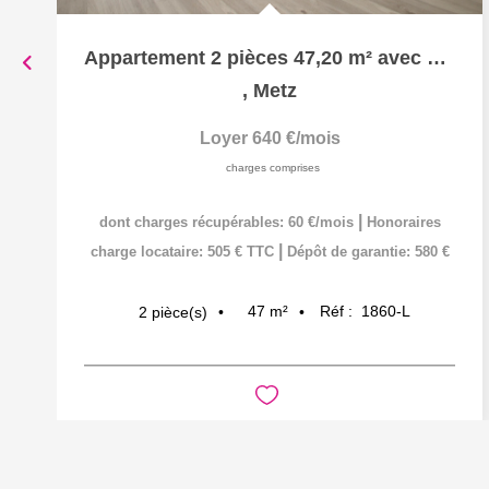
Appartement 2 pièces 47,20 m² avec Parking sécurisé à louer...
,
Metz
Loyer 640 €/mois
charges comprises
|
dont charges récupérables: 60 €/mois
Honoraires
|
charge locataire: 505 € TTC
Dépôt de garantie: 580 €
47
m²
Réf :
1860-L
2
pièce(s)