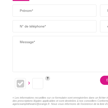
Prénom*
N° de téléphone*
Message*
E
« Les informations recueillies sur ce formulaire sont enregistrées dans un fichier
des prescriptions légales applicables et sont destinées à nos conseillers Conformé
agenceamphitheatre@orange.fr. Nous vous informons de l'existence de la liste d'o