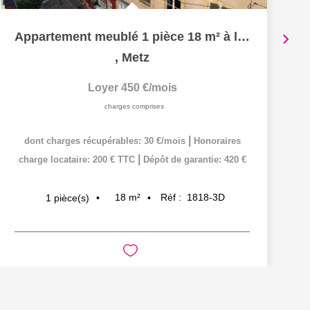
Appartement meublé 1 pièce 18 m² à louer à METZ hypercentre
,
Metz
Loyer 450 €/mois
charges comprises
|
dont charges récupérables: 30 €/mois
Honoraires
|
charge locataire: 200 € TTC
Dépôt de garantie: 420 €
18
m²
Réf :
1818-3D
1
pièce(s)