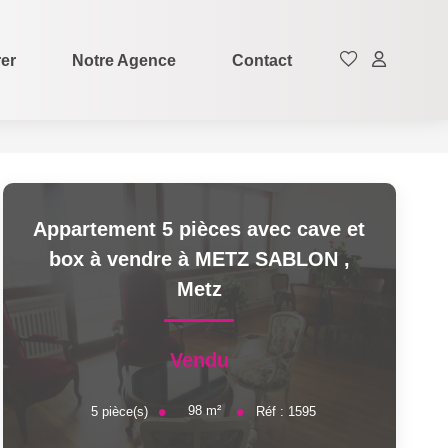
rer
Notre Agence
Contact
Appartement 5 pièces avec cave et
box à vendre à METZ SABLON
,
Metz
Vendu
98
m²
5
pièce(s)
Réf :
1595