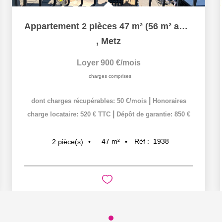
Appartement 2 pièces 47 m² (56 m² au sol) à louer à METZ...
,
Metz
Loyer 900 €/mois
charges comprises
|
dont charges récupérables: 50 €/mois
Honoraires
|
charge locataire: 520 € TTC
Dépôt de garantie: 850 €
47
m²
Réf :
1938
2
pièce(s)