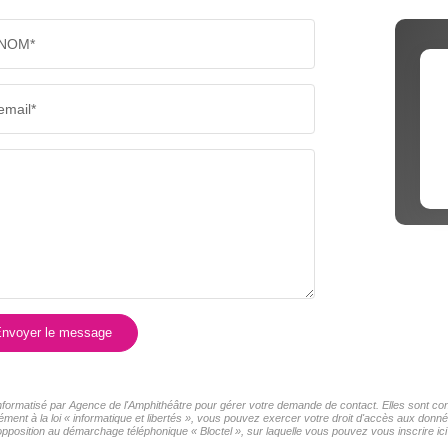
NOM*
email*
nvoyer le message
 informatisé par Agence de l'Amphithéâtre pour gérer votre demande de contact. Elles sont con
ment à la loi « informatique et libertés », vous pouvez exercer votre droit d'accès aux donné
pposition au démarchage téléphonique « Bloctel », sur laquelle vous pouvez vous inscrire ici