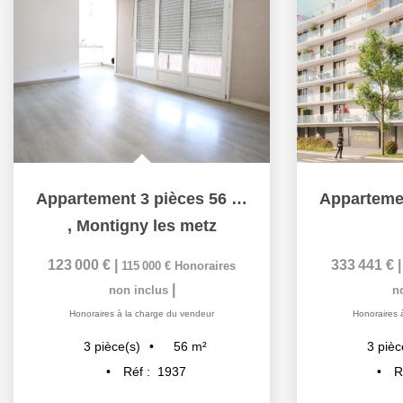
Appartement 3 pièces 56 m², 2 chambres, une cave à vendre à...
,
Montigny les metz
123 000 €
|
333 441 €
115 000 €
Honoraires
|
non inclus
n
Honoraires à la charge du vendeur
Honoraires 
56
m²
3
pièce(s)
3
pièc
Réf :
1937
R