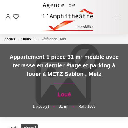
ACHETER
Accueil
Studio T1
Référence 1609
LOUER
Appartement 1 pièce 31 m² meublé avec
ESTIMER
terrasse en dernier étage et parking à
louer à METZ Sablon
,
Metz
FAIRE GÉRER
Loué
NOTRE AGENCE
1
pièce(s)
•
31
m²
•
Réf : 1609
Qui Sommes-Nous
Notre Équipe