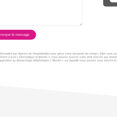
nvoyer le message
 informatisé par Agence de l'Amphithéâtre pour gérer votre demande de contact. Elles sont con
ment à la loi « informatique et libertés », vous pouvez exercer votre droit d'accès aux donné
pposition au démarchage téléphonique « Bloctel », sur laquelle vous pouvez vous inscrire ici