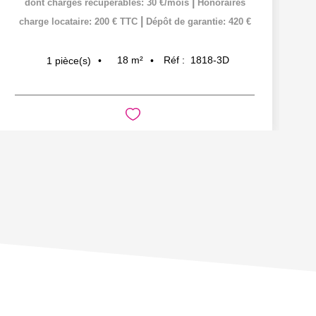
|
dont charges récupérables: 30 €/mois
Honoraires
|
charge locataire: 200 € TTC
Dépôt de garantie: 420 €
18
m²
Réf :
1818-3D
1
pièce(s)