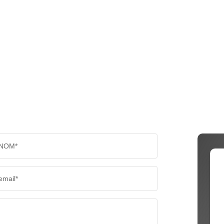
NOM*
email*