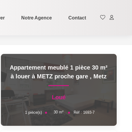
rer
Notre Agence
Contact
Appartement meublé 1 pièce 30 m²
à louer à METZ proche gare
,
Metz
Loué
30
m²
1
pièce(s)
Réf :
1693-7