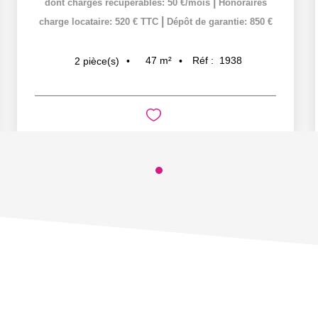
|
dont charges récupérables: 50 €/mois
Honoraires
|
charge locataire: 520 € TTC
Dépôt de garantie: 850 €
47
m²
Réf :
1938
2
pièce(s)