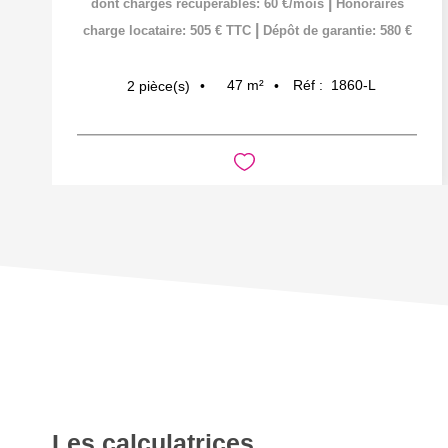
|
dont charges récupérables: 60 €/mois
Honoraires
|
charge locataire: 505 € TTC
Dépôt de garantie: 580 €
47
m²
Réf :
1860-L
2
pièce(s)
Les calculatrices