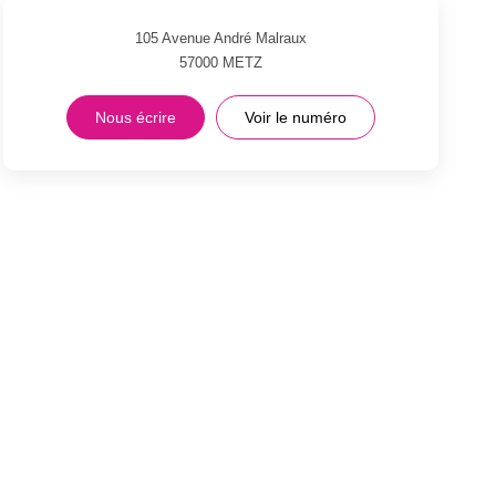
105 Avenue André Malraux
57000
METZ
Nous écrire
Voir le numéro