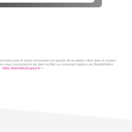
servées pour la durée nécessaire à la gestion de la relation client dans le respect
es vous concernant et les faire rectifier en contactant Agence de l'Amphithéâtre
 :
https://www.bloctel.gouv.fr/
»