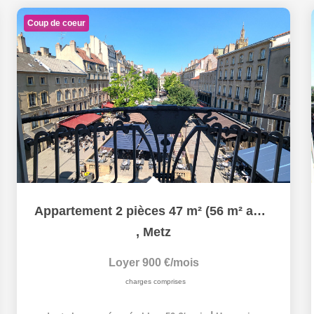
Coup de coeur
Appartement 2 pièces 47 m² (56 m² au sol) à louer à METZ...
,
Metz
Loyer 900 €/mois
charges comprises