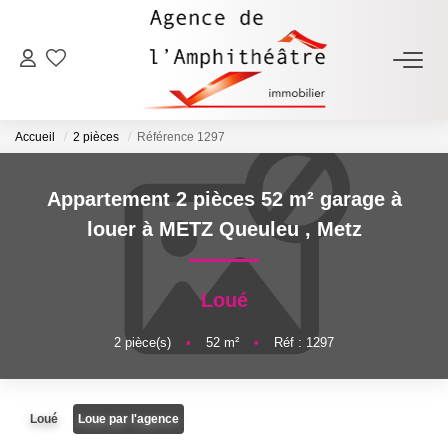
ACHETER
Accueil
2 pièces
Référence 1297
LOUER
Appartement 2 pièces 52 m² garage à
ESTIMER
louer à METZ Queuleu
,
Metz
FAIRE GÉRER
Loué
NOTRE AGENCE
2
pièce(s)
•
52
m²
•
Réf : 1297
Qui Sommes-Nous
Loué
Loue par l'agence
Notre Équipe