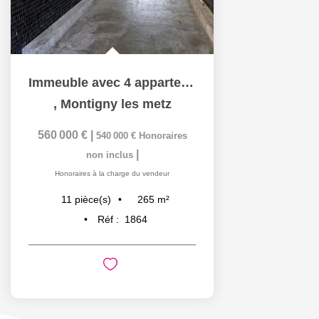
Immeuble avec 4 appartements loués de 265 m² avec jardin à...
,
Montigny les metz
560 000 €
|
540 000 €
Honoraires
|
non inclus
Honoraires à la charge du vendeur
265
m²
11
pièce(s)
Réf :
1864