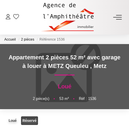
ACHETER
Accueil
2 pièces
Référence 1536
LOUER
Appartement 2 pièces 52 m² avec garage
ESTIMER
à louer à METZ Queuleu
,
Metz
FAIRE GÉRER
Loué
NOTRE AGENCE
2
pièce(s)
•
53
m²
•
Réf : 1536
Qui Sommes-Nous
Loué
Réservé
Notre Équipe