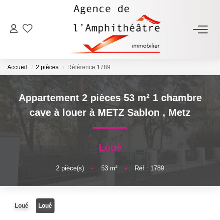
ACHETER
Accueil
2 pièces
Référence 1789
LOUER
Appartement 2 pièces 53 m² 1 chambre
ESTIMER
cave à louer à METZ Sablon
,
Metz
FAIRE GÉRER
Loué
NOTRE AGENCE
2
pièce(s)
•
53
m²
•
Réf : 1789
Qui Sommes-Nous
Loué
Loué
Notre Équipe