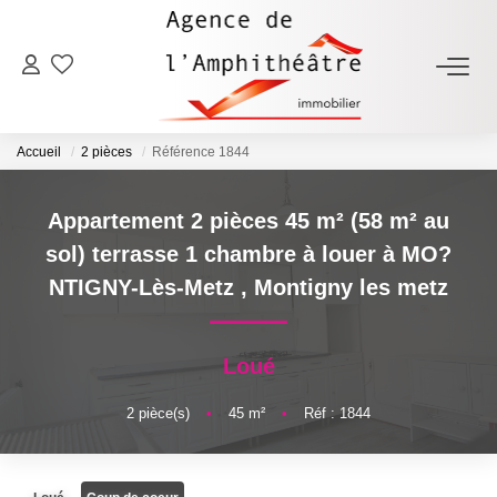
ACHETER
Accueil
2 pièces
Référence 1844
LOUER
Appartement 2 pièces 45 m² (58 m² au
ESTIMER
sol) terrasse 1 chambre à louer à MO?
NTIGNY-Lès-Metz
,
Montigny les metz
FAIRE GÉRER
Loué
NOTRE AGENCE
2
pièce(s)
•
45
m²
•
Réf : 1844
Qui Sommes-Nous
Notre Équipe