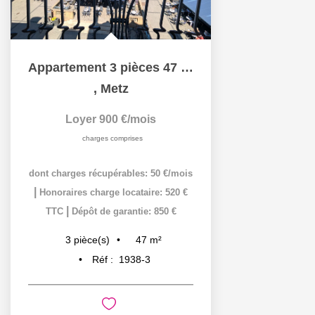
Appartement 3 pièces 47 m² (56 m² au sol) à louer à METZ...
,
Metz
Loyer 900 €/mois
charges comprises
dont charges récupérables: 50 €/mois
|
Honoraires charge locataire: 520 €
|
TTC
Dépôt de garantie: 850 €
47
m²
3
pièce(s)
Réf :
1938-3