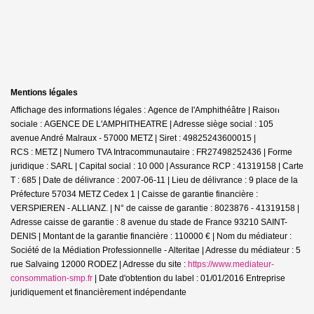
Mentions légales
Affichage des informations légales : Agence de l'Amphithéâtre | Raison
sociale : AGENCE DE L'AMPHITHEATRE | Adresse siège social : 105
avenue André Malraux - 57000 METZ | Siret : 49825243600015 |
RCS : METZ | Numero TVA Intracommunautaire : FR27498252436 | Forme
juridique : SARL | Capital social : 10 000 | Assurance RCP : 41319158 |
Carte
T : 685 | Date de délivrance : 2007-06-11 | Lieu de délivrance : 9 place de la
Préfecture 57034 METZ Cedex 1 | Caisse de garantie financière :
VERSPIEREN - ALLIANZ. | N° de caisse de garantie : 8023876 - 41319158 |
Adresse caisse de garantie : 8 avenue du stade de France 93210 SAINT-
DENIS | Montant de la garantie financière : 110000 € | Nom du médiateur :
Société de la Médiation Professionnelle - Alteritae | Adresse du médiateur : 5
rue Salvaing 12000 RODEZ | Adresse du site :
https://www.mediateur-
consommation-smp.fr
| Date d'obtention du label : 01/01/2016
Entreprise
juridiquement et financièrement indépendante