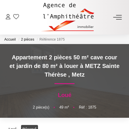
ACHETER
Accueil
2 pièces
Référence 1875
LOUER
Appartement 2 pièces 50 m² cave cour
ESTIMER
et jardin de 80 m² à louer à METZ Sainte
Thérèse
,
Metz
FAIRE GÉRER
Loué
NOTRE AGENCE
2
pièce(s)
•
49
m²
•
Réf : 1875
Qui Sommes-Nous
Notre Équipe