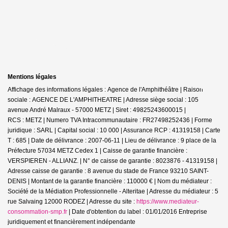
Mentions légales
Affichage des informations légales : Agence de l'Amphithéâtre | Raison
sociale : AGENCE DE L'AMPHITHEATRE | Adresse siège social : 105
avenue André Malraux - 57000 METZ | Siret : 49825243600015 |
RCS : METZ | Numero TVA Intracommunautaire : FR27498252436 | Forme
juridique : SARL | Capital social : 10 000 | Assurance RCP : 41319158 |
Carte
T : 685 | Date de délivrance : 2007-06-11 | Lieu de délivrance : 9 place de la
Préfecture 57034 METZ Cedex 1 | Caisse de garantie financière :
VERSPIEREN - ALLIANZ. | N° de caisse de garantie : 8023876 - 41319158 |
Adresse caisse de garantie : 8 avenue du stade de France 93210 SAINT-
DENIS | Montant de la garantie financière : 110000 € | Nom du médiateur :
Société de la Médiation Professionnelle - Alteritae | Adresse du médiateur : 5
rue Salvaing 12000 RODEZ | Adresse du site :
https://www.mediateur-
consommation-smp.fr
| Date d'obtention du label : 01/01/2016
Entreprise
juridiquement et financièrement indépendante