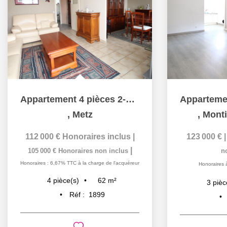
Appartement 4 pièces 2-3 chambres balcon cave à vendre à...
,
Metz
,
Monti
112 000 €
Honoraires inclus
|
123 000 €
|
105 000 €
Honoraires non inclus
n
Honoraires : 6,67% TTC à la charge de l'acquéreur
Honoraires 
62
m²
4
pièce(s)
3
pièc
Réf :
1899