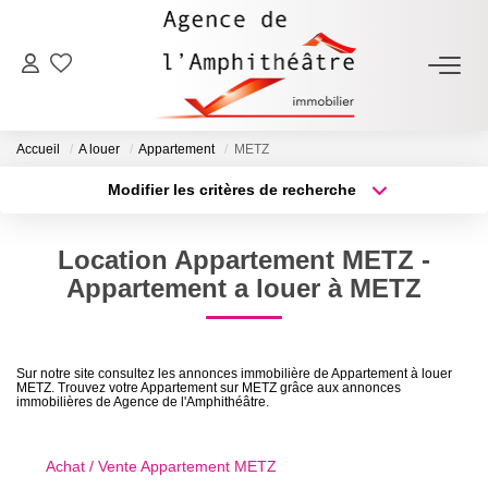
ACHETER
Accueil
A louer
Appartement
METZ
LOUER
Modifier les critères de recherche
Type de transaction
Localisation
Acheter
Localisation
ESTIMER
Location Appartement METZ -
Type de bien
Sélectionnez...
Surface min
Appartement a louer à METZ
FAIRE GÉRER
Plus de critères
Budget max
NOTRE AGENCE
Sur notre site consultez les annonces immobilière de Appartement à louer
METZ. Trouvez votre Appartement sur METZ grâce aux annonces
Créer une alerte
immobilières de Agence de l'Amphithéâtre.
Qui Sommes-Nous
Notre Équipe
Achat / Vente Appartement METZ