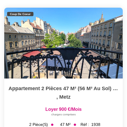
Coup De Coeur
Appartement 2 Pièces 47 M² (56 M² Au Sol) À Louer À METZ...
,
Metz
Loyer 900 €/mois
charges comprises
47
M²
Réf :
1938
2
Pièce(s)