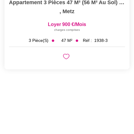
Appartement 3 Pièces 47 M² (56 M² Au Sol) À Louer À METZ...
,
Metz
Loyer 900 €/mois
charges comprises
47
M²
Réf :
1938-3
3
Pièce(s)