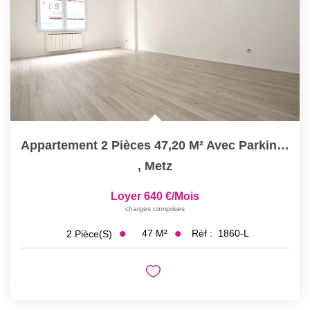
Appartement 2 Pièces 47,20 M² Avec Parking Sécurisé À Louer...
,
Metz
Loyer 640 €/mois
charges comprises
47
M²
Réf :
1860-L
2
Pièce(s)