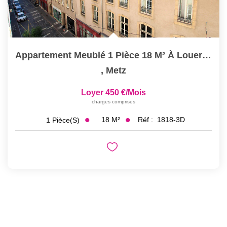
Appartement Meublé 1 Pièce 18 M² À Louer À METZ Hypercentre
,
Metz
Loyer 450 €/mois
charges comprises
18
M²
Réf :
1818-3D
1
Pièce(s)