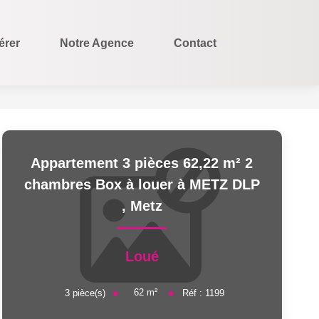
rer
Notre Agence
Contact
Appartement 3 pièces 62,22 m² 2
chambres Box à louer à METZ DLP
,
Metz
Loué
62
m²
3
pièce(s)
Réf :
1199