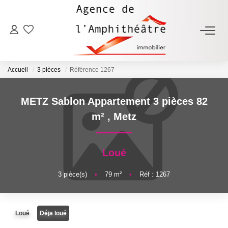
ACHETER
Accueil
3 pièces
Référence 1267
LOUER
METZ Sablon Appartement 3 pièces 82
ESTIMER
m²
,
Metz
FAIRE GÉRER
Loué
NOTRE AGENCE
3
pièce(s)
•
79
m²
•
Réf : 1267
Qui Sommes-Nous
Loué
Déja loué
Notre Équipe