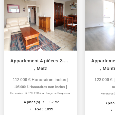
Appartement 4 pièces 2-3 chambres balcon cave à vendre à...
,
Metz
,
Monti
112 000 €
Honoraires inclus
|
123 000 €
|
105 000 €
Honoraires non inclus
n
Honoraires : 6,67% TTC à la charge de l'acquéreur
Honoraires 
62
m²
4
pièce(s)
3
pièc
Réf :
1899