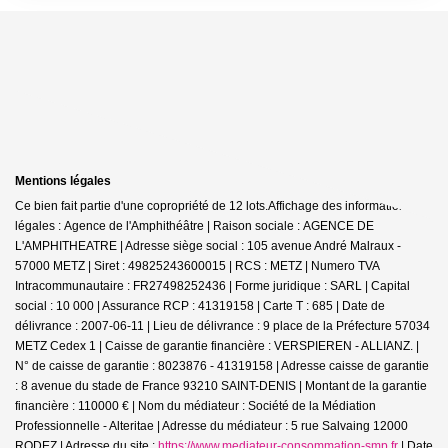
Mentions légales
Ce bien fait partie d'une copropriété de 12 lots.Affichage des informations
légales : Agence de l'Amphithéâtre | Raison sociale : AGENCE DE
L'AMPHITHEATRE | Adresse siège social : 105 avenue André Malraux -
57000 METZ | Siret : 49825243600015 | RCS : METZ | Numero TVA
Intracommunautaire : FR27498252436 | Forme juridique : SARL | Capital
social : 10 000 | Assurance RCP : 41319158 |
Carte T : 685 | Date de
délivrance : 2007-06-11 | Lieu de délivrance : 9 place de la Préfecture 57034
METZ Cedex 1 | Caisse de garantie financière : VERSPIEREN - ALLIANZ. |
N° de caisse de garantie : 8023876 - 41319158 | Adresse caisse de garantie
: 8 avenue du stade de France 93210 SAINT-DENIS | Montant de la garantie
financière : 110000 € | Nom du médiateur : Société de la Médiation
Professionnelle - Alteritae | Adresse du médiateur : 5 rue Salvaing 12000
RODEZ | Adresse du site :
https://www.mediateur-consommation-smp.fr
| Date