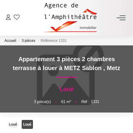
ACHETER
Accueil
3 pièces
Référence 1331
LOUER
Appartement 3 pièces 2 chambres
ESTIMER
terrasse à louer à METZ Sablon
,
Metz
FAIRE GÉRER
Loué
NOTRE AGENCE
3
pièce(s)
•
61
m²
•
Réf : 1331
Qui Sommes-Nous
Loué
Loué
Notre Équipe