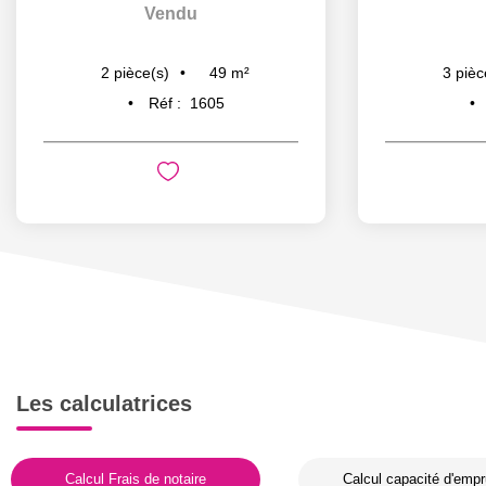
Vendu
49
m²
2
pièce(s)
3
pièc
Réf :
1605
Les calculatrices
Calcul Frais de notaire
Calcul capacité d'empr