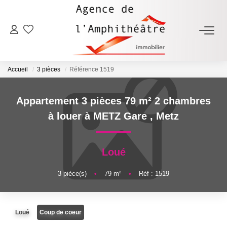
ACHETER
Accueil
3 pièces
Référence 1519
LOUER
Appartement 3 pièces 79 m² 2 chambres
ESTIMER
à louer à METZ Gare
,
Metz
FAIRE GÉRER
Loué
NOTRE AGENCE
3
pièce(s)
•
79
m²
•
Réf : 1519
Qui Sommes-Nous
Loué
Coup de coeur
Notre Équipe