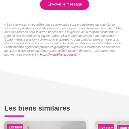
Envoyer le message
« Les informations recueillies sur ce formulaire sont enregistrées dans un fichier
informatisé par Agence de l'Amphithéâtre pour gérer votre demande de contact. Elles
sont conservées pour la durée nécessaire à la gestion de la relation client dans le
respect des prescriptions légales applicables et sont destinées à nos conseillers
Conformément à la loi « informatique et libertés », vous pouvez exercer votre droit
d'accès aux données vous concernant et les faire rectifier en contactant Agence de
l'Amphithéâtre agenceamphitheatre@orange.fr. Nous vous informons de l'existence
de la liste d'opposition au démarchage téléphonique « Bloctel », sur laquelle vous
pouvez vous inscrire ici :
https://www.bloctel.gouv.fr/
»
Les biens similaires
Exclusif
Exclusif
Coup 