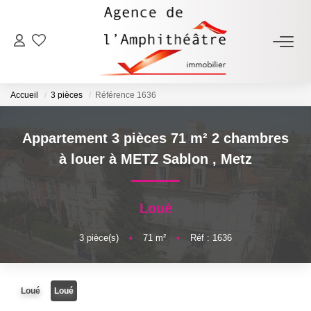
ACHETER
Accueil
3 pièces
Référence 1636
LOUER
Appartement 3 pièces 71 m² 2 chambres
ESTIMER
à louer à METZ Sablon
,
Metz
FAIRE GÉRER
Loué
NOTRE AGENCE
3
pièce(s)
•
71
m²
•
Réf : 1636
Qui Sommes-Nous
Loué
Loué
Notre Équipe