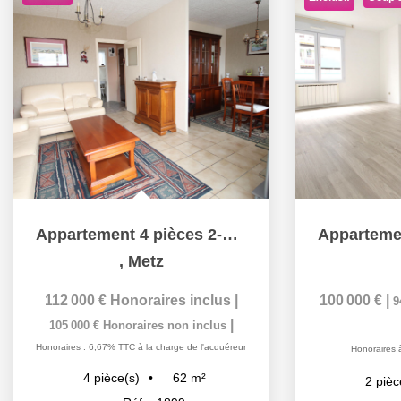
Appartement 4 pièces 2-3 chambres balcon cave à vendre à...
,
Metz
112 000 €
Honoraires inclus
|
100 000 €
|
9
|
105 000 €
Honoraires non inclus
Honoraires : 6,67% TTC à la charge de l'acquéreur
Honoraires 
62
m²
4
pièce(s)
2
pièc