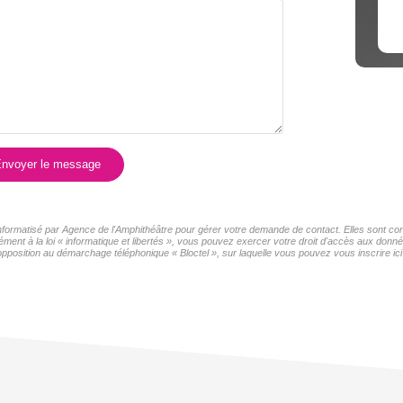
nvoyer le message
 informatisé par Agence de l'Amphithéâtre pour gérer votre demande de contact. Elles sont con
ment à la loi « informatique et libertés », vous pouvez exercer votre droit d'accès aux donné
pposition au démarchage téléphonique « Bloctel », sur laquelle vous pouvez vous inscrire ici