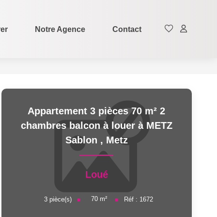
rer
Notre Agence
Contact
Appartement 3 pièces 70 m² 2
chambres balcon à louer à METZ
Sablon
,
Metz
Loué
70
m²
3
pièce(s)
Réf :
1672