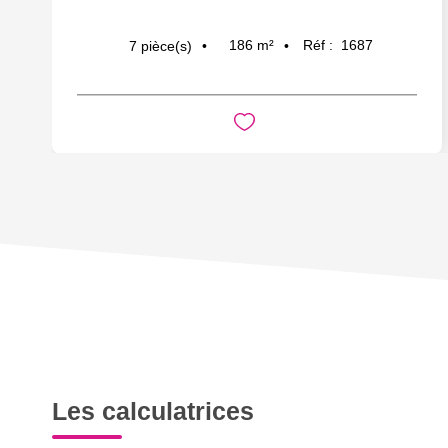
186
m²
Réf :
1687
7
pièce(s)
Les calculatrices