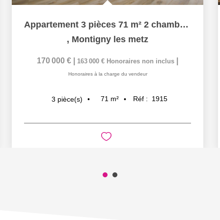
Appartement 3 pièces 71 m² 2 chambres loggia et balcon à...
,
Montigny les metz
170 000 €
|
|
163 000 €
Honoraires non inclus
Honoraires à la charge du vendeur
71
m²
Réf :
1915
3
pièce(s)