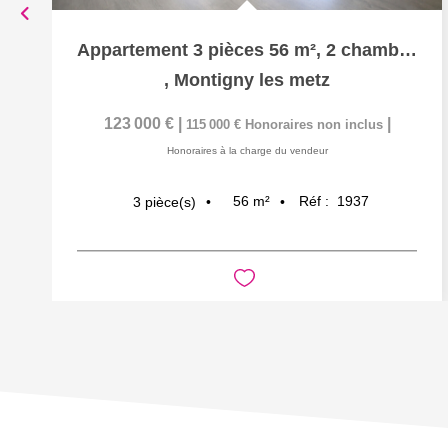
Appartement 3 pièces 56 m², 2 chambres, une cave à vendre à...
,
Montigny les metz
123 000 €
|
|
115 000 €
Honoraires non inclus
Honoraires à la charge du vendeur
56
m²
Réf :
1937
3
pièce(s)