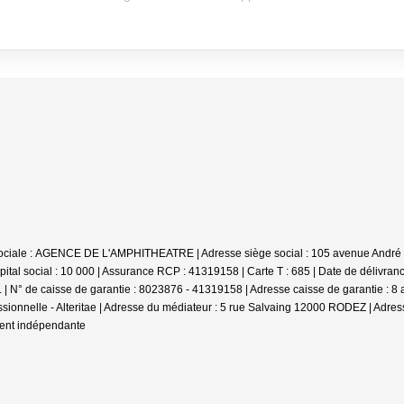
on sociale : AGENCE DE L'AMPHITHEATRE | Adresse siège social : 105 avenue Andr
ital social : 10 000 | Assurance RCP : 41319158 |
Carte T : 685 | Date de délivran
| N° de caisse de garantie : 8023876 - 41319158 | Adresse caisse de garantie : 
ssionnelle - Alteritae | Adresse du médiateur : 5 rue Salvaing 12000 RODEZ | Adress
ment indépendante