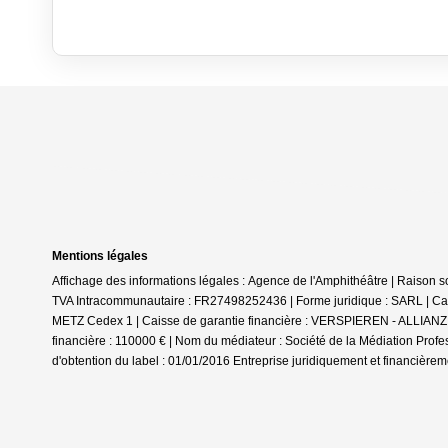
Mentions légales
Affichage des informations légales : Agence de l'Amphithéâtre | Rais
TVA Intracommunautaire : FR27498252436 | Forme juridique : SARL | Cap
METZ Cedex 1 | Caisse de garantie financière : VERSPIEREN - ALLIANZ. 
financière : 110000 € | Nom du médiateur : Société de la Médiation Profe
d'obtention du label : 01/01/2016
Entreprise juridiquement et financière