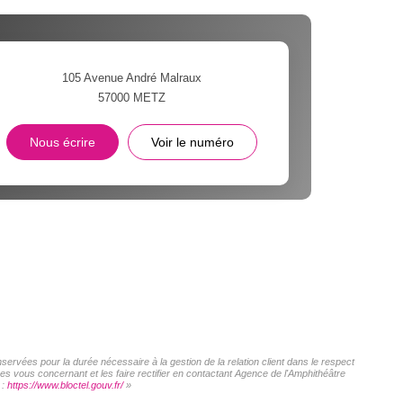
105 Avenue André Malraux
57000
METZ
Nous écrire
Voir le numéro
servées pour la durée nécessaire à la gestion de la relation client dans le respect
es vous concernant et les faire rectifier en contactant Agence de l'Amphithéâtre
 :
https://www.bloctel.gouv.fr/
»