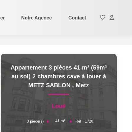
rer
Notre Agence
Contact
Appartement 3 pièces 41 m² (59m²
au sol) 2 chambres cave à louer à
METZ SABLON
,
Metz
Loué
41
m²
3
pièce(s)
Réf :
1720