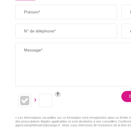
Prénom*
N° de téléphone*
Message*
E
« Les informations recueillies sur ce formulaire sont enregistrées dans un fichier
des prescriptions légales applicables et sont destinées à nos conseillers Conformé
agenceamphitheatre@orange.fr. Nous vous informons de l'existence de la liste d'o