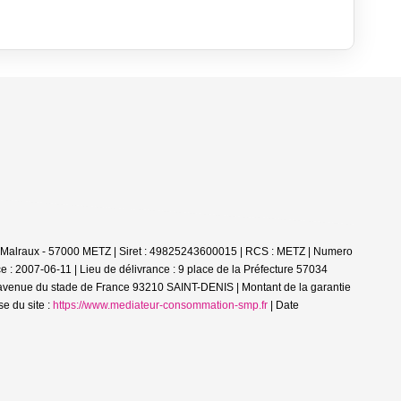
é Malraux - 57000 METZ | Siret : 49825243600015 | RCS : METZ | Numero
ce : 2007-06-11 | Lieu de délivrance : 9 place de la Préfecture 57034
8 avenue du stade de France 93210 SAINT-DENIS | Montant de la garantie
e du site :
https://www.mediateur-consommation-smp.fr
| Date