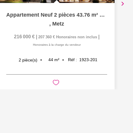
Appartement Neuf 2 pièces 43.76 m² 1 chambre Terrasse à...
,
Metz
216 000 €
|
|
207 360 €
Honoraires non inclus
Honoraires à la charge du vendeur
44
m²
Réf :
1923-201
2
pièce(s)