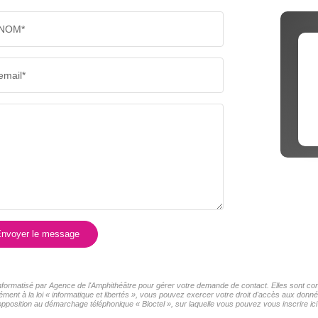
NOM*
email*
nvoyer le message
 informatisé par Agence de l'Amphithéâtre pour gérer votre demande de contact. Elles sont con
ment à la loi « informatique et libertés », vous pouvez exercer votre droit d'accès aux donné
pposition au démarchage téléphonique « Bloctel », sur laquelle vous pouvez vous inscrire ici