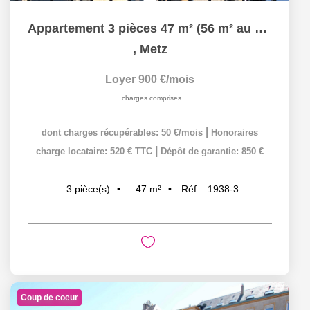
Appartement 3 pièces 47 m² (56 m² au sol) à louer à METZ...
,
Metz
Loyer 900 €/mois
charges comprises
|
dont charges récupérables: 50 €/mois
Honoraires
|
charge locataire: 520 € TTC
Dépôt de garantie: 850 €
47
m²
Réf :
1938-3
3
pièce(s)
Coup de coeur