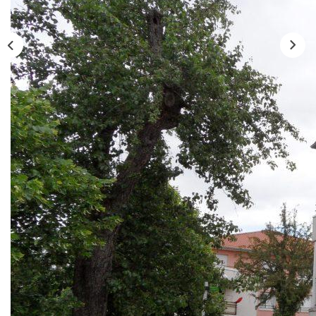
Nos Actualités
CONTACT
Description
Réf : 1761
METZ VALLIERES - Desservi par le réseau de Bus Le
Met, Ligne L1, dans une résidence récente des années
2000 avec espaces verts, au premier étage sans