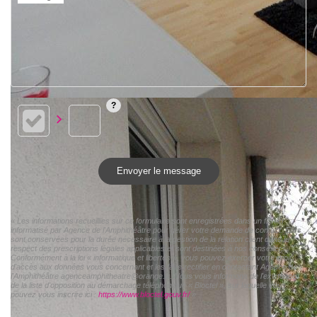
Envoyer le message
« Les informations recueillies sur ce formulaire sont enregistrées dans un fichier
informatisé par Agence de l'Amphithéâtre pour gérer votre demande de contact. Elles
sont conservées pour la durée nécessaire à la gestion de la relation client dans le
respect des prescriptions légales applicables et sont destinées à nos conseillers
Conformément à la loi « informatique et libertés », vous pouvez exercer votre droit
d'accès aux données vous concernant et les faire rectifier en contactant Agence de
l'Amphithéâtre agenceamphitheatre@orange.fr. Nous vous informons de l'existence
de la liste d'opposition au démarchage téléphonique « Bloctel », sur laquelle vous
pouvez vous inscrire ici :
https://www.bloctel.gouv.fr/
»