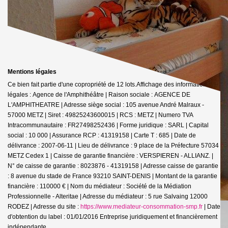
Mentions légales
Ce bien fait partie d'une copropriété de 12 lots.Affichage des informations
légales : Agence de l'Amphithéâtre | Raison sociale : AGENCE DE
L'AMPHITHEATRE | Adresse siège social : 105 avenue André Malraux -
57000 METZ | Siret : 49825243600015 | RCS : METZ | Numero TVA
Intracommunautaire : FR27498252436 | Forme juridique : SARL | Capital
social : 10 000 | Assurance RCP : 41319158 |
Carte T : 685 | Date de
délivrance : 2007-06-11 | Lieu de délivrance : 9 place de la Préfecture 57034
METZ Cedex 1 | Caisse de garantie financière : VERSPIEREN - ALLIANZ. |
N° de caisse de garantie : 8023876 - 41319158 | Adresse caisse de garantie
: 8 avenue du stade de France 93210 SAINT-DENIS | Montant de la garantie
financière : 110000 € | Nom du médiateur : Société de la Médiation
Professionnelle - Alteritae | Adresse du médiateur : 5 rue Salvaing 12000
RODEZ | Adresse du site :
https://www.mediateur-consommation-smp.fr
| Date
d'obtention du label : 01/01/2016
Entreprise juridiquement et financièrement
indépendante