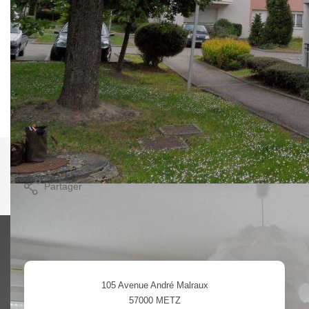
ascenseur, un appartement 3 pièces offrant 2 chambres, un
séjour accès terrasse, une cuisine aménagée, une entrée
avec placard, une salle de bains, un w.c séparé, une cave
et un stationnement privatif. Disponible à partir de mi-juillet
2021.
Classe énergie: E
Nos honoraires
Nous contacter
Imprimer
Partager
Calculer mon budget
105 Avenue André Malraux
57000
METZ