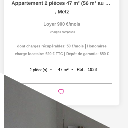
Appartement 2 pièces 47 m² (56 m² au sol) à louer à METZ...
,
Metz
Loyer 900 €/mois
charges comprises
|
dont charges récupérables: 50 €/mois
Honoraires
|
charge locataire: 520 € TTC
Dépôt de garantie: 850 €
47
m²
Réf :
1938
2
pièce(s)