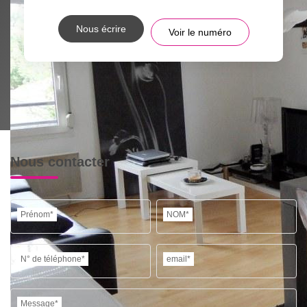
Nous écrire
Voir le numéro
Nous contacter
Prénom*
NOM*
N° de téléphone*
email*
Message*