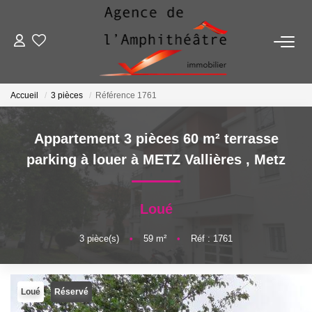
ACHETER
Accueil
3 pièces
Référence 1761
LOUER
Appartement 3 pièces 60 m² terrasse
ESTIMER
parking à louer à METZ Vallières
,
Metz
FAIRE GÉRER
Loué
NOTRE AGENCE
3
pièce(s)
•
59
m²
•
Réf : 1761
Qui Sommes-Nous
Notre Équipe
Loué
Réservé
Nous Rejoindre