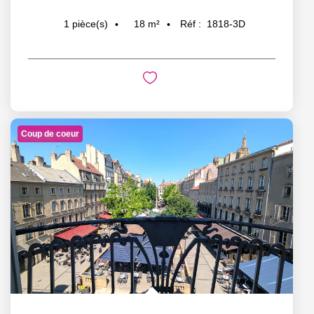
18
m²
Réf :
1818-3D
1
pièce(s)
Coup de coeur