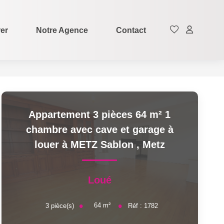
rer
Notre Agence
Contact
Appartement 3 pièces 64 m² 1
chambre avec cave et garage à
louer à METZ Sablon
,
Metz
Loué
64
m²
3
pièce(s)
Réf :
1782