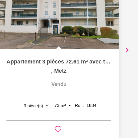
Appartement 3 pièces 72.61 m² avec terrasse cellier et...
,
Metz
Vendu
73
m²
Réf :
1884
3
pièce(s)