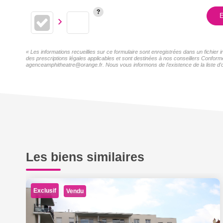
E
« Les informations recueillies sur ce formulaire sont enregistrées dans un fichier
des prescriptions légales applicables et sont destinées à nos conseillers Conformé
agenceamphitheatre@orange.fr. Nous vous informons de l'existence de la liste d'o
Les biens similaires
Exclusif
Vendu