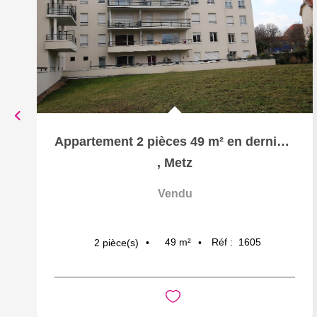
Appartement 2 pièces 49 m² en dernier étage terrasse et box...
,
Metz
Vendu
49
m²
Réf :
1605
2
pièce(s)