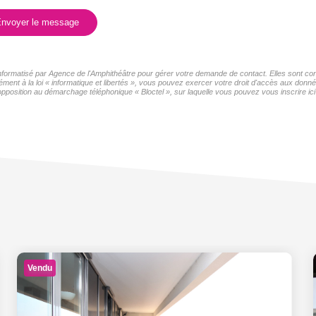
nvoyer le message
 informatisé par Agence de l'Amphithéâtre pour gérer votre demande de contact. Elles sont con
ment à la loi « informatique et libertés », vous pouvez exercer votre droit d'accès aux donné
pposition au démarchage téléphonique « Bloctel », sur laquelle vous pouvez vous inscrire ici
Vendu