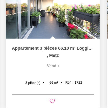
Appartement 3 pièces 66.10 m² Loggia Garage à vendre à...
,
Metz
Vendu
66
m²
Réf :
1722
3
pièce(s)