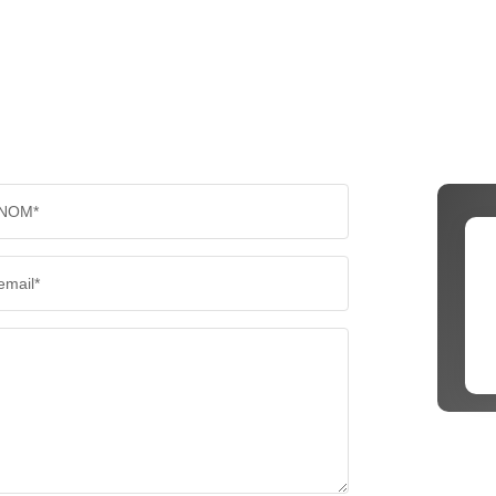
NOM*
email*