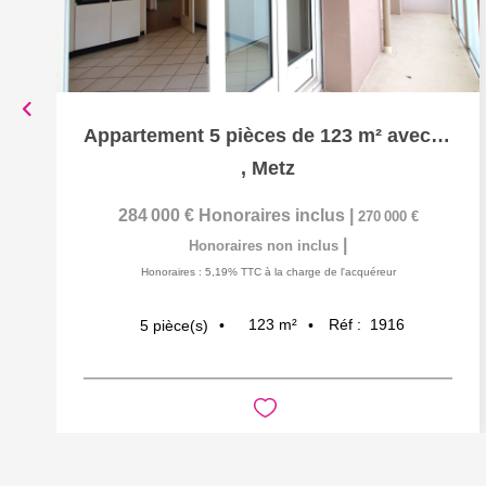
Appartement 5 pièces de 123 m² avec terrasse, box en...
,
Metz
284 000 €
Honoraires inclus
|
270 000 €
|
Honoraires non inclus
Honoraires : 5,19% TTC à la charge de l'acquéreur
123
m²
Réf :
1916
5
pièce(s)