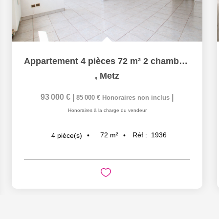
Appartement 4 pièces 72 m² 2 chambres parking en sous-sol à...
,
Metz
93 000 €
|
|
85 000 €
Honoraires non inclus
Honoraires à la charge du vendeur
72
m²
Réf :
1936
4
pièce(s)