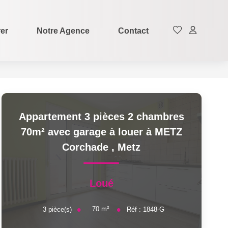
rer
Notre Agence
Contact
Appartement 3 pièces 2 chambres
70m² avec garage à louer à METZ
Corchade
,
Metz
Loué
70
m²
3
pièce(s)
Réf :
1848-G