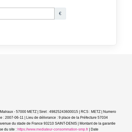
é Malraux - 57000 METZ | Siret : 49825243600015 | RCS : METZ | Numero
ce : 2007-06-11 | Lieu de délivrance : 9 place de la Préfecture 57034
8 avenue du stade de France 93210 SAINT-DENIS | Montant de la garantie
e du site :
https://www.mediateur-consommation-smp.fr
| Date