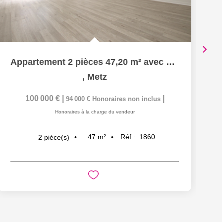
Appartement 2 pièces 47,20 m² avec Parking sécurisé à...
,
Metz
100 000 €
|
|
94 000 €
Honoraires non inclus
Honoraires à la charge du vendeur
47
m²
Réf :
1860
2
pièce(s)