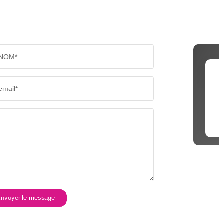
NOM*
email*
nvoyer le message