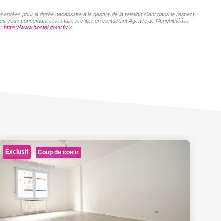
servées pour la durée nécessaire à la gestion de la relation client dans le respect
es vous concernant et les faire rectifier en contactant Agence de l'Amphithéâtre
 :
https://www.bloctel.gouv.fr/
»
Pr
Exclusif
Coup de coeur