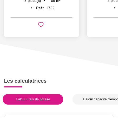
66
m²
3
pièce(s)
2
pièc
Réf :
1722
Les calculatrices
Calcul Frais de notaire
Calcul capacité d'empr