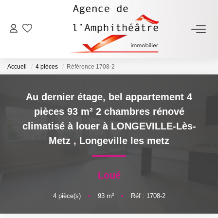
ACHETER
Accueil
4 pièces
Référence 1708-2
LOUER
Au dernier étage, bel appartement 4
ESTIMER
pièces 93 m² 2 chambres rénové
climatisé à louer à LONGEVILLE-Lès-
FAIRE GÉRER
Metz
,
Longeville les metz
NOTRE AGENCE
Loué
Qui Sommes-Nous
4
pièce(s)
•
93
m²
•
Réf : 1708-2
Notre Équipe