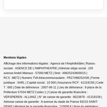
Mentions légales
Affichage des informations légales : Agence de l'Amphithéâtre | Raison
sociale : AGENCE DE L'AMPHITHEATRE | Adresse siège social : 105
avenue André Malraux - 57000 METZ | Siret : 49825243600015 |
RCS : METZ | Numero TVA Intracommunautaire : FR27498252436 | Forme
juridique : SARL | Capital social : 10 000 | Assurance RCP : 41319158 |
Carte
T : 685 | Date de délivrance : 2007-06-11 | Lieu de délivrance : 9 place de la
Préfecture 57034 METZ Cedex 1 | Caisse de garantie financière :
VERSPIEREN - ALLIANZ. | N° de caisse de garantie : 8023876 - 41319158 |
Adresse caisse de garantie : 8 avenue du stade de France 93210 SAINT-
DENIS | Montant de la garantie financière : 110000 € | Nom du médiateur :