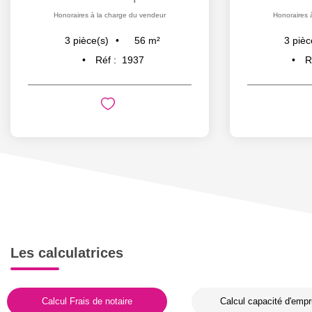
Honoraires à la charge du vendeur
Honoraires 
56
m²
3
pièce(s)
3
pièc
Réf :
1937
R
Les calculatrices
Calcul Frais de notaire
Calcul capacité d'empr