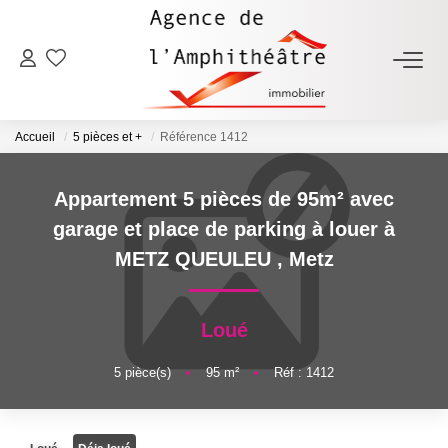
ACHETER
Accueil
5 pièces et +
Référence 1412
LOUER
Appartement 5 pièces de 95m² avec
ESTIMER
garage et place de parking à louer à
METZ QUEULEU
,
Metz
FAIRE GÉRER
Loué
NOTRE AGENCE
5
pièce(s)
•
95
m²
•
Réf : 1412
Qui Sommes-Nous
Notre Équipe