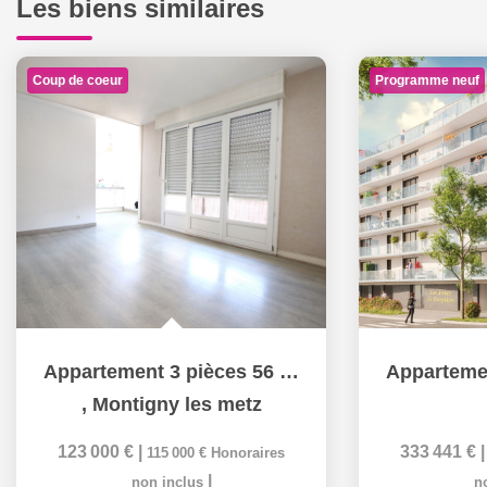
Les biens similaires
Coup de coeur
Programme neuf
Appartement 3 pièces 56 m², 2 chambres, une cave à vendre à...
,
Montigny les metz
123 000 €
|
333 441 €
115 000 €
Honoraires
|
non inclus
n