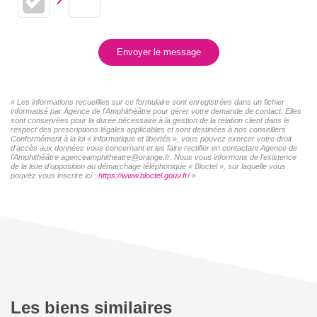
Envoyer le message
« Les informations recueillies sur ce formulaire sont enregistrées dans un fichier
informatisé par Agence de l'Amphithéâtre pour gérer votre demande de contact. Elles
sont conservées pour la durée nécessaire à la gestion de la relation client dans le
respect des prescriptions légales applicables et sont destinées à nos conseillers
Conformément à la loi « informatique et libertés », vous pouvez exercer votre droit
d'accès aux données vous concernant et les faire rectifier en contactant Agence de
l'Amphithéâtre agenceamphitheatre@orange.fr. Nous vous informons de l'existence
de la liste d'opposition au démarchage téléphonique « Bloctel », sur laquelle vous
pouvez vous inscrire ici :
https://www.bloctel.gouv.fr/
»
Les biens similaires