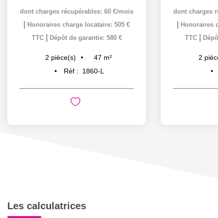
dont charges récupérables: 60 €/mois
dont charges r
|
|
Honoraires charge locataire: 505 €
Honoraires c
|
|
TTC
Dépôt de garantie: 580 €
TTC
Dépôt
47
m²
2
pièce(s)
2
pièc
Réf :
1860-L
Les calculatrices