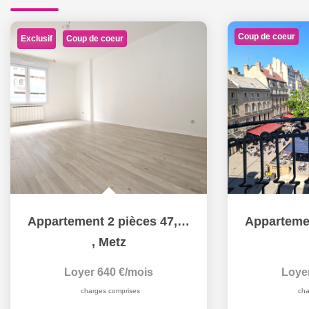
Coup de coeur
Exclusif
Coup de coeur
Appartement 2 pièces 47,20 m² avec Parking sécurisé à louer...
,
Metz
Loyer 640 €/mois
Loye
charges comprises
cha