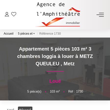
ACHETER
Accueil
5 pièces et +
Référence 1730
LOUER
Appartement 5 pièces 103 m² 3
ESTIMER
chambres loggia à louer à METZ
QUEULEU
,
Metz
FAIRE GÉRER
Loué
NOTRE AGENCE
5
pièce(s)
•
103
m²
•
Réf : 1730
Qui Sommes-Nous
Notre Équipe