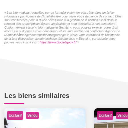
« Les informations recueillies sur ce formulaire sont enregistrées dans un fichier
informatisé par Agence de l'Amphithéâtre pour gérer votre demande de contact. Elles
sont conservées pour la durée nécessaire à la gestion de la relation client dans le
respect des prescriptions légales applicables et sont destinées à nos conseillers
Conformément à la loi « informatique et libertés », vous pouvez exercer votre droit
d'accès aux données vous concernant et les faire rectifier en contactant Agence de
l'Amphithéâtre agenceamphitheatre@orange.fr. Nous vous informons de l'existence
de la liste d'opposition au démarchage téléphonique « Bloctel », sur laquelle vous
pouvez vous inscrire ici :
https://www.bloctel.gouv.fr/
»
Les biens similaires
Exclusif
Exclusif
Vendu
Vendu