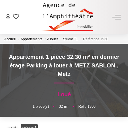
ACHETER
Accueil
Appartements
A louer
Studio T1
Référence 1930
LOUER
Appartement 1 pièce 32.30 m² en dernier
ESTIMER
étage Parking à louer à METZ SABLON
,
Metz
FAIRE GÉRER
Loué
NOTRE AGENCE
1
pièce(s)
•
32
m²
•
Réf : 1930
Qui Sommes-Nous
Notre Équipe