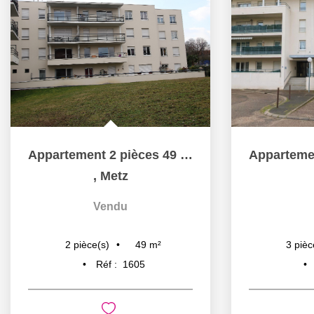
Appartement 2 pièces 49 m² en dernier étage terrasse et box...
,
Metz
Vendu
49
m²
2
pièce(s)
3
pièc
Réf :
1605