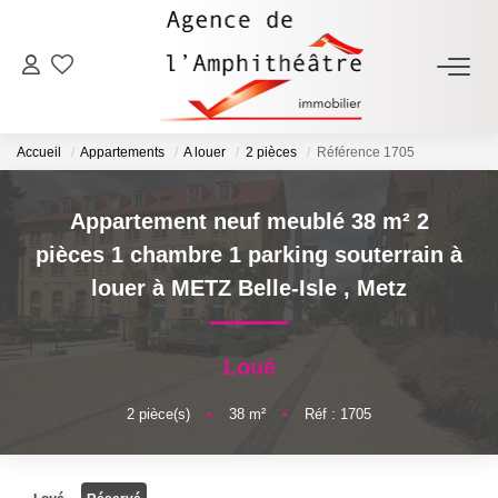
ACHETER
Accueil
Appartements
A louer
2 pièces
Référence 1705
LOUER
Appartement neuf meublé 38 m² 2
ESTIMER
pièces 1 chambre 1 parking souterrain à
louer à METZ Belle-Isle
,
Metz
FAIRE GÉRER
Loué
NOTRE AGENCE
2
pièce(s)
•
38
m²
•
Réf : 1705
Qui Sommes-Nous
Notre Équipe