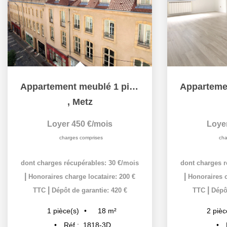
Appartement meublé 1 pièce 18 m² à louer à METZ hypercentre
,
Metz
Loyer 450 €/mois
Loye
charges comprises
cha
dont charges récupérables: 30 €/mois
dont charges r
|
|
Honoraires charge locataire: 200 €
Honoraires c
|
|
TTC
Dépôt de garantie: 420 €
TTC
Dépôt
18
m²
1
pièce(s)
2
pièc
Réf :
1818-3D