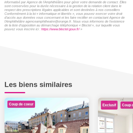
informatisé par Agence de l'Amphithéâtre pour gérer votre demande de contact. Elles
sont conservées pour la durée nécessaire à la gestion de la relation client dans le
respect des prescriptions légales applicables et sont destinées à nos conseillers
Conformément à la loi « informatique et libertés », vous pouvez exercer votre droit
d'accès aux données vous concernant et les faire rectifier en contactant Agence de
l'Amphithéâtre agenceamphitheatre@orange.fr. Nous vous informons de l'existence
de la liste d'opposition au démarchage téléphonique « Bloctel », sur laquelle vous
pouvez vous inscrire ici :
https://www.bloctel.gouv.fr/
»
Les biens similaires
Coup de coeur
Exclusif
Coup 