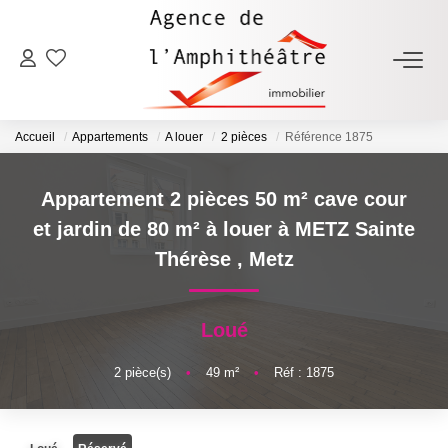
ACHETER
Accueil
Appartements
A louer
2 pièces
Référence 1875
LOUER
Appartement 2 pièces 50 m² cave cour
ESTIMER
et jardin de 80 m² à louer à METZ Sainte
Thérèse
,
Metz
FAIRE GÉRER
Loué
NOTRE AGENCE
2
pièce(s)
•
49
m²
•
Réf : 1875
Qui Sommes-Nous
Notre Équipe