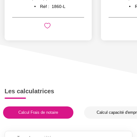
Réf :
1860-L
R
Les calculatrices
Calcul Frais de notaire
Calcul capacité d'empr