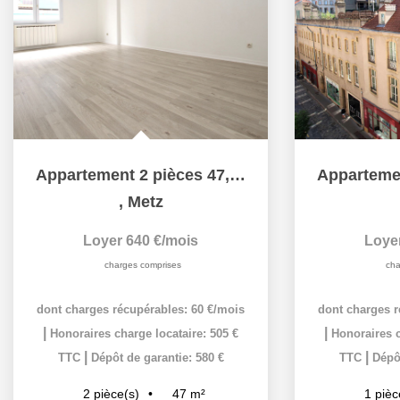
Appartement 2 pièces 47,20 m² avec Parking sécurisé à louer...
,
Metz
Loyer 640 €/mois
Loye
charges comprises
cha
dont charges récupérables: 60 €/mois
dont charges r
|
|
Honoraires charge locataire: 505 €
Honoraires c
|
|
TTC
Dépôt de garantie: 580 €
TTC
Dépôt
47
m²
2
pièce(s)
1
pièc