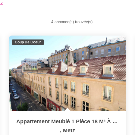
TZ
4 annonce(s) trouvée(s)
Coup De Coeur
Appartement Meublé 1 Pièce 18 M² À Louer À METZ Hypercentre
,
Metz