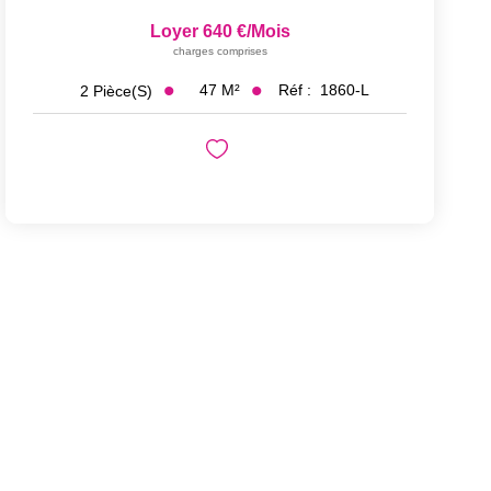
Loyer 640 €/mois
charges comprises
47
M²
Réf :
1860-L
2
Pièce(s)