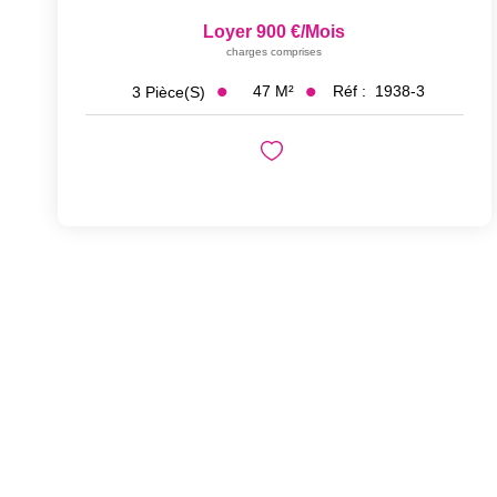
Loyer 900 €/mois
charges comprises
47
M²
Réf :
1938-3
3
Pièce(s)