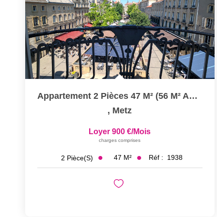
Appartement 2 Pièces 47 M² (56 M² Au Sol) À Louer À METZ...
,
Metz
Loyer 900 €/mois
charges comprises
47
M²
Réf :
1938
2
Pièce(s)