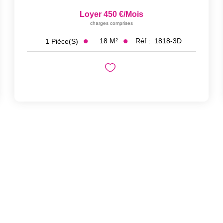
Loyer 450 €/mois
charges comprises
18
M²
Réf :
1818-3D
1
Pièce(s)