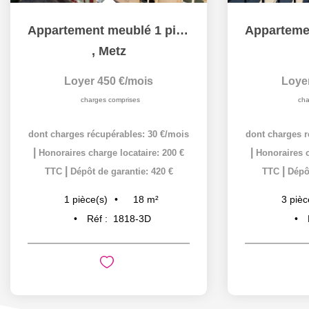
Appartement meublé 1 pièce 18 m² à louer à METZ hypercentre
,
Metz
Loyer 450 €/mois
Loye
charges comprises
cha
dont charges récupérables: 30 €/mois
dont charges r
|
|
Honoraires charge locataire: 200 €
Honoraires c
|
|
TTC
Dépôt de garantie: 420 €
TTC
Dépôt
18
m²
1
pièce(s)
3
pièc
Réf :
1818-3D