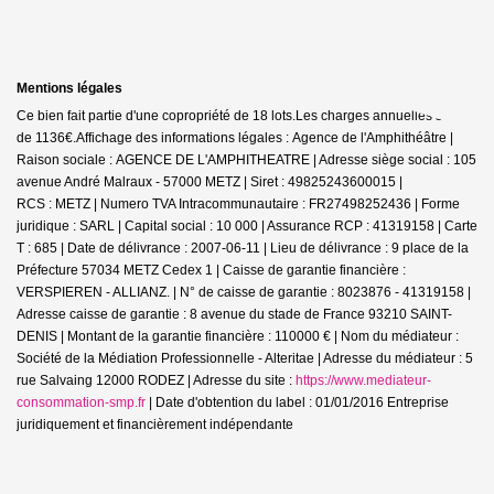
Mentions légales
Ce bien fait partie d'une copropriété de 18 lots.Les charges annuelles sont
de 1136€.
Affichage des informations légales : Agence de l'Amphithéâtre |
Raison sociale : AGENCE DE L'AMPHITHEATRE | Adresse siège social : 105
avenue André Malraux - 57000 METZ | Siret : 49825243600015 |
RCS : METZ | Numero TVA Intracommunautaire : FR27498252436 | Forme
juridique : SARL | Capital social : 10 000 | Assurance RCP : 41319158 |
Carte
T : 685 | Date de délivrance : 2007-06-11 | Lieu de délivrance : 9 place de la
Préfecture 57034 METZ Cedex 1 | Caisse de garantie financière :
VERSPIEREN - ALLIANZ. | N° de caisse de garantie : 8023876 - 41319158 |
Adresse caisse de garantie : 8 avenue du stade de France 93210 SAINT-
DENIS | Montant de la garantie financière : 110000 € | Nom du médiateur :
Société de la Médiation Professionnelle - Alteritae | Adresse du médiateur : 5
rue Salvaing 12000 RODEZ | Adresse du site :
https://www.mediateur-
consommation-smp.fr
| Date d'obtention du label : 01/01/2016
Entreprise
juridiquement et financièrement indépendante