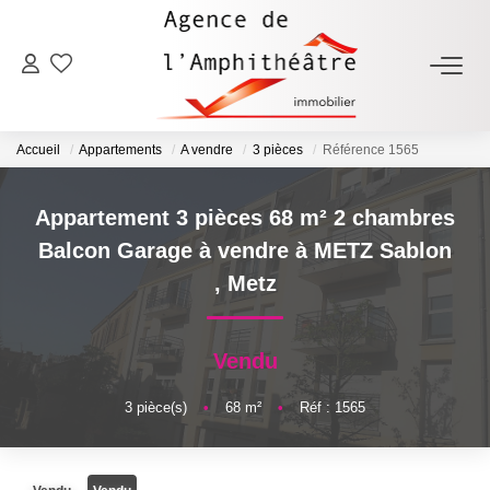
ACHETER
Accueil
Appartements
A vendre
3 pièces
Référence 1565
LOUER
Appartement 3 pièces 68 m² 2 chambres
ESTIMER
Balcon Garage à vendre à METZ Sablon
,
Metz
FAIRE GÉRER
Vendu
NOTRE AGENCE
3
pièce(s)
•
68
m²
•
Réf : 1565
Qui Sommes-Nous
Notre Équipe