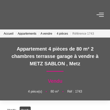
ACHETER
Accueil
Appartements
A vendre
4 pièces
Référence 1743
LOUER
Appartement 4 pièces de 80 m² 2
ESTIMER
chambres terrasse garage à vendre à
METZ SABLON
,
Metz
FAIRE GÉRER
Vendu
NOTRE AGENCE
4
pièce(s)
•
80
m²
•
Réf : 1743
Qui Sommes-Nous
Notre Équipe
Nous Rejoindre