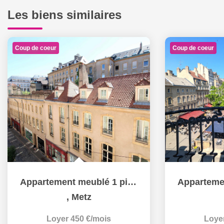
Les biens similaires
Coup de coeur
Coup de coeur
Appartement meublé 1 pièce 18 m² à louer à METZ hypercentre
,
Metz
Loyer 450 €/mois
Loye