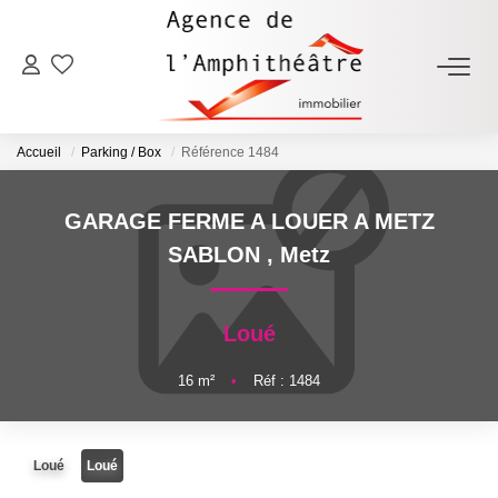
ACHETER
Accueil
Parking / Box
Référence 1484
LOUER
GARAGE FERME A LOUER A METZ
ESTIMER
SABLON
,
Metz
FAIRE GÉRER
Loué
NOTRE AGENCE
16
m²
•
Réf : 1484
Qui Sommes-Nous
Loué
Loué
Notre Équipe