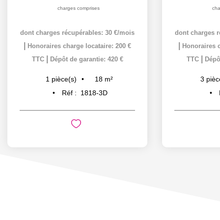
charges comprises
cha
dont charges récupérables: 30 €/mois
dont charges r
|
|
Honoraires charge locataire: 200 €
Honoraires c
|
|
TTC
Dépôt de garantie: 420 €
TTC
Dépôt
18
m²
1
pièce(s)
3
pièc
Réf :
1818-3D