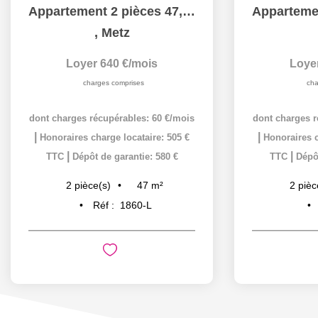
Appartement 2 pièces 47,20 m² avec Parking sécurisé à louer...
,
Metz
Loyer 640 €/mois
Loye
charges comprises
cha
dont charges récupérables: 60 €/mois
dont charges r
|
|
Honoraires charge locataire: 505 €
Honoraires c
|
|
TTC
Dépôt de garantie: 580 €
TTC
Dépôt
47
m²
2
pièce(s)
2
pièc
Réf :
1860-L