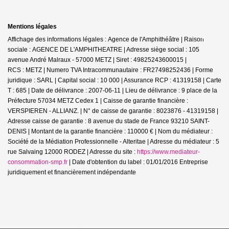
Mentions légales
Affichage des informations légales : Agence de l'Amphithéâtre | Raison
sociale : AGENCE DE L'AMPHITHEATRE | Adresse siège social : 105
avenue André Malraux - 57000 METZ | Siret : 49825243600015 |
RCS : METZ | Numero TVA Intracommunautaire : FR27498252436 | Forme
juridique : SARL | Capital social : 10 000 | Assurance RCP : 41319158 |
Carte
T : 685 | Date de délivrance : 2007-06-11 | Lieu de délivrance : 9 place de la
Préfecture 57034 METZ Cedex 1 | Caisse de garantie financière :
VERSPIEREN - ALLIANZ. | N° de caisse de garantie : 8023876 - 41319158 |
Adresse caisse de garantie : 8 avenue du stade de France 93210 SAINT-
DENIS | Montant de la garantie financière : 110000 € | Nom du médiateur :
Société de la Médiation Professionnelle - Alteritae | Adresse du médiateur : 5
rue Salvaing 12000 RODEZ | Adresse du site :
https://www.mediateur-
consommation-smp.fr
| Date d'obtention du label : 01/01/2016
Entreprise
juridiquement et financièrement indépendante