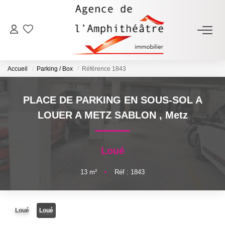
ACHETER
Accueil
Parking / Box
Référence 1843
LOUER
PLACE DE PARKING EN SOUS-SOL A
ESTIMER
LOUER A METZ SABLON
,
Metz
FAIRE GÉRER
Loué
NOTRE AGENCE
13
m²
•
Réf : 1843
Qui Sommes-Nous
Loué
Loué
Notre Équipe